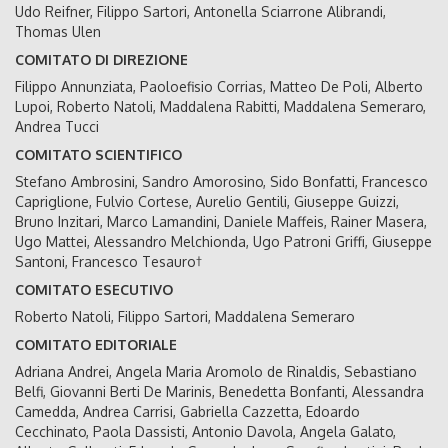
Udo Reifner, Filippo Sartori, Antonella Sciarrone Alibrandi,
Thomas Ulen
COMITATO DI DIREZIONE
Filippo Annunziata, Paoloefisio Corrias, Matteo De Poli, Alberto
Lupoi, Roberto Natoli, Maddalena Rabitti, Maddalena Semeraro,
Andrea Tucci
COMITATO SCIENTIFICO
Stefano Ambrosini, Sandro Amorosino, Sido Bonfatti, Francesco
Capriglione, Fulvio Cortese, Aurelio Gentili, Giuseppe Guizzi,
Bruno Inzitari, Marco Lamandini, Daniele Maffeis, Rainer Masera,
Ugo Mattei, Alessandro Melchionda, Ugo Patroni Griffi, Giuseppe
Santoni, Francesco Tesauro†
COMITATO ESECUTIVO
Roberto Natoli, Filippo Sartori, Maddalena Semeraro
COMITATO EDITORIALE
Adriana Andrei, Angela Maria Aromolo de Rinaldis, Sebastiano
Belfi, Giovanni Berti De Marinis, Benedetta Bonfanti, Alessandra
Camedda, Andrea Carrisi, Gabriella Cazzetta, Edoardo
Cecchinato, Paola Dassisti, Antonio Davola, Angela Galato,