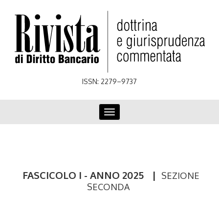
Skip
to
main
content
ISSN: 2279–9737
Toggle
navigation
FASCICOLO I - ANNO 2025
|
SEZIONE
SECONDA