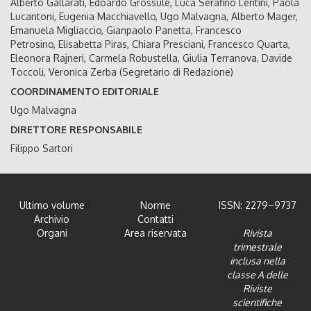
Alberto Gallarati, Edoardo Grossule, Luca Serafino Lentini, Paola
Lucantoni, Eugenia Macchiavello, Ugo Malvagna, Alberto Mager,
Emanuela Migliaccio, Gianpaolo Panetta, Francesco
Petrosino, Elisabetta Piras, Chiara Presciani, Francesco Quarta,
Eleonora Rajneri, Carmela Robustella, Giulia Terranova, Davide
Toccoli, Veronica Zerba (Segretario di Redazione)
COORDINAMENTO EDITORIALE
Ugo Malvagna
DIRETTORE RESPONSABILE
Filippo Sartori
Ultimo volume
Norme
ISSN: 2279–9737
Archivio
Contatti
Organi
Area riservata
Rivista
trimestrale
inclusa nella
classe A delle
Riviste
scientifiche