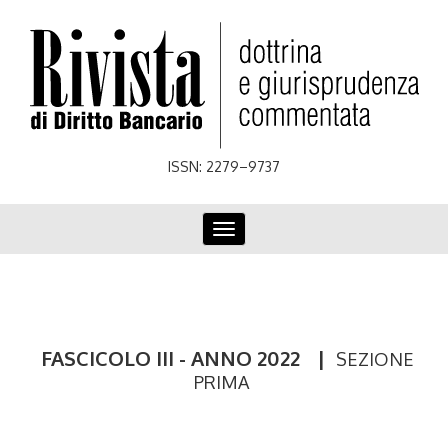
Skip
to
main
content
ISSN: 2279–9737
Toggle
navigation
FASCICOLO III - ANNO 2022
|
SEZIONE
PRIMA