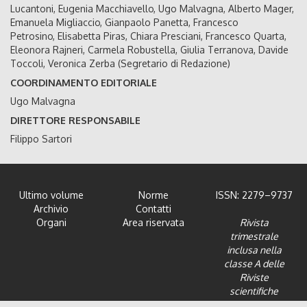
Lucantoni, Eugenia Macchiavello, Ugo Malvagna, Alberto Mager,
Emanuela Migliaccio, Gianpaolo Panetta, Francesco
Petrosino, Elisabetta Piras, Chiara Presciani, Francesco Quarta,
Eleonora Rajneri, Carmela Robustella, Giulia Terranova, Davide
Toccoli, Veronica Zerba (Segretario di Redazione)
COORDINAMENTO EDITORIALE
Ugo Malvagna
DIRETTORE RESPONSABILE
Filippo Sartori
Ultimo volume
Norme
ISSN: 2279–9737
Archivio
Contatti
Organi
Area riservata
Rivista
trimestrale
inclusa nella
classe A delle
Riviste
scientifiche
dell'Area 12 -