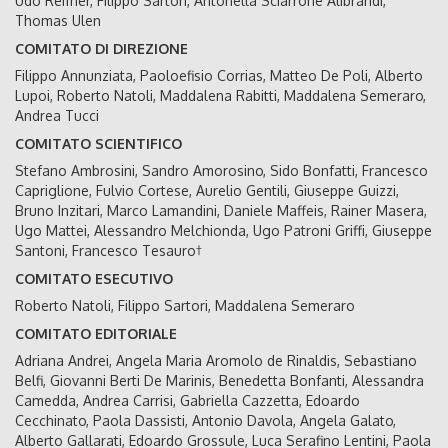
Udo Reifner, Filippo Sartori, Antonella Sciarrone Alibrandi,
Thomas Ulen
COMITATO DI DIREZIONE
Filippo Annunziata, Paoloefisio Corrias, Matteo De Poli, Alberto
Lupoi, Roberto Natoli, Maddalena Rabitti, Maddalena Semeraro,
Andrea Tucci
COMITATO SCIENTIFICO
Stefano Ambrosini, Sandro Amorosino, Sido Bonfatti, Francesco
Capriglione, Fulvio Cortese, Aurelio Gentili, Giuseppe Guizzi,
Bruno Inzitari, Marco Lamandini, Daniele Maffeis, Rainer Masera,
Ugo Mattei, Alessandro Melchionda, Ugo Patroni Griffi, Giuseppe
Santoni, Francesco Tesauro†
COMITATO ESECUTIVO
Roberto Natoli, Filippo Sartori, Maddalena Semeraro
COMITATO EDITORIALE
Adriana Andrei, Angela Maria Aromolo de Rinaldis, Sebastiano
Belfi, Giovanni Berti De Marinis, Benedetta Bonfanti, Alessandra
Camedda, Andrea Carrisi, Gabriella Cazzetta, Edoardo
Cecchinato, Paola Dassisti, Antonio Davola, Angela Galato,
Alberto Gallarati, Edoardo Grossule, Luca Serafino Lentini, Paola