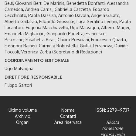
Belfi, Giovanni Berti De Marinis, Benedetta Bonfanti, Alessandra
Camedda, Andrea Carrisi, Gabriella Cazzetta, Edoardo
Cecchinato, Paola Dassisti, Antonio Davola, Angela Galato,
Alberto Gallarati, Edoardo Grossule, Luca Serafino Lentini, Paola
Lucantoni, Eugenia Macchiavello, Ugo Malvagna, Alberto Mager,
Emanuela Migliaccio, Gianpaolo Panetta, Francesco
Petrosino, Elisabetta Piras, Chiara Presciani, Francesco Quarta,
Eleonora Rajneri, Carmela Robustella, Giulia Terranova, Davide
Toccoli, Veronica Zerba (Segretario di Redazione)
COORDINAMENTO EDITORIALE
Ugo Malvagna
DIRETTORE RESPONSABILE
Filippo Sartori
Ultimo volume
Norme
ISSN: 2279–9737
Archivio
Contatti
Organi
Area riservata
Rivista
trimestrale
inclusa nella