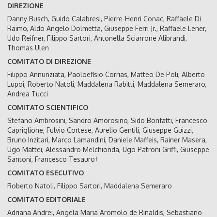
DIREZIONE
Danny Busch, Guido Calabresi, Pierre-Henri Conac, Raffaele Di
Raimo, Aldo Angelo Dolmetta, Giuseppe Ferri Jr., Raffaele Lener,
Udo Reifner, Filippo Sartori, Antonella Sciarrone Alibrandi,
Thomas Ulen
COMITATO DI DIREZIONE
Filippo Annunziata, Paoloefisio Corrias, Matteo De Poli, Alberto
Lupoi, Roberto Natoli, Maddalena Rabitti, Maddalena Semeraro,
Andrea Tucci
COMITATO SCIENTIFICO
Stefano Ambrosini, Sandro Amorosino, Sido Bonfatti, Francesco
Capriglione, Fulvio Cortese, Aurelio Gentili, Giuseppe Guizzi,
Bruno Inzitari, Marco Lamandini, Daniele Maffeis, Rainer Masera,
Ugo Mattei, Alessandro Melchionda, Ugo Patroni Griffi, Giuseppe
Santoni, Francesco Tesauro†
COMITATO ESECUTIVO
Roberto Natoli, Filippo Sartori, Maddalena Semeraro
COMITATO EDITORIALE
Adriana Andrei, Angela Maria Aromolo de Rinaldis, Sebastiano