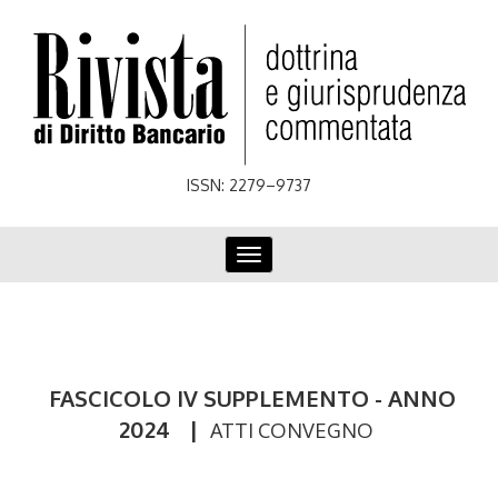
Skip
to
main
content
ISSN: 2279–9737
Toggle
navigation
FASCICOLO IV SUPPLEMENTO - ANNO
2024
|
ATTI CONVEGNO