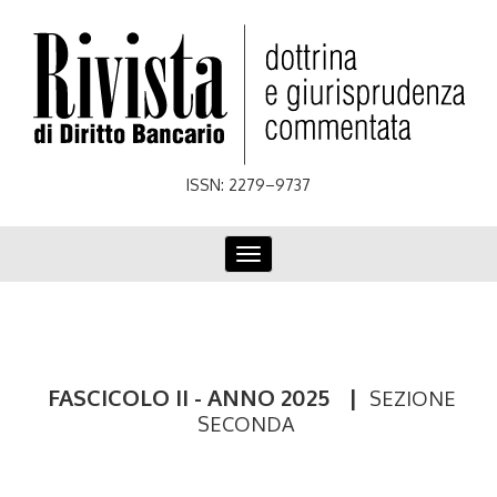
Skip
to
main
content
ISSN: 2279–9737
Toggle
navigation
FASCICOLO II - ANNO 2025
|
SEZIONE
SECONDA