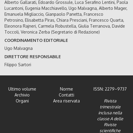
Alberto Gallarati, Edoardo Grossule, Luca Serafino Lentini, Paola
Lucantoni, Eugenia Macchiavello, Ugo Malvagna, Alberto Mager,
Emanuela Migliaccio, Gianpaolo Panetta, Francesco
Petrosino, Elisabetta Piras, Chiara Presciani, Francesco Quarta,
Eleonora Rajneri, Carmela Robustella, Giulia Terranova, Davide
Toccoli, Veronica Zerba (Segretario di Redazione)
COORDINAMENTO EDITORIALE
Ugo Malvagna
DIRETTORE RESPONSABILE
Filippo Sartori
Ultimo volume
Norme
ISSN: 2279–9737
Archivio
Contatti
Organi
Area riservata
Rivista
trimestrale
inclusa nella
classe A delle
Riviste
scientifiche