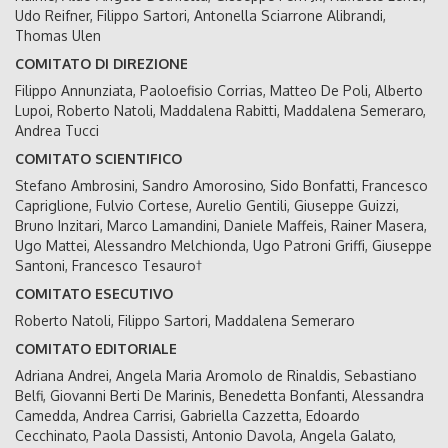
Udo Reifner, Filippo Sartori, Antonella Sciarrone Alibrandi,
Thomas Ulen
COMITATO DI DIREZIONE
Filippo Annunziata, Paoloefisio Corrias, Matteo De Poli, Alberto
Lupoi, Roberto Natoli, Maddalena Rabitti, Maddalena Semeraro,
Andrea Tucci
COMITATO SCIENTIFICO
Stefano Ambrosini, Sandro Amorosino, Sido Bonfatti, Francesco
Capriglione, Fulvio Cortese, Aurelio Gentili, Giuseppe Guizzi,
Bruno Inzitari, Marco Lamandini, Daniele Maffeis, Rainer Masera,
Ugo Mattei, Alessandro Melchionda, Ugo Patroni Griffi, Giuseppe
Santoni, Francesco Tesauro†
COMITATO ESECUTIVO
Roberto Natoli, Filippo Sartori, Maddalena Semeraro
COMITATO EDITORIALE
Adriana Andrei, Angela Maria Aromolo de Rinaldis, Sebastiano
Belfi, Giovanni Berti De Marinis, Benedetta Bonfanti, Alessandra
Camedda, Andrea Carrisi, Gabriella Cazzetta, Edoardo
Cecchinato, Paola Dassisti, Antonio Davola, Angela Galato,