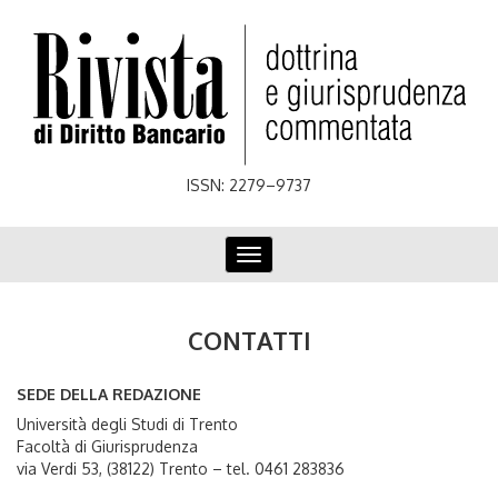
Skip
to
main
content
ISSN: 2279–9737
Toggle
navigation
CONTATTI
SEDE DELLA REDAZIONE
Università degli Studi di Trento
Facoltà di Giurisprudenza
via Verdi 53, (38122) Trento – tel. 0461 283836