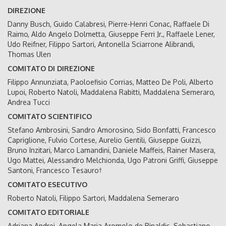
DIREZIONE
Danny Busch, Guido Calabresi, Pierre-Henri Conac, Raffaele Di
Raimo, Aldo Angelo Dolmetta, Giuseppe Ferri Jr., Raffaele Lener,
Udo Reifner, Filippo Sartori, Antonella Sciarrone Alibrandi,
Thomas Ulen
COMITATO DI DIREZIONE
Filippo Annunziata, Paoloefisio Corrias, Matteo De Poli, Alberto
Lupoi, Roberto Natoli, Maddalena Rabitti, Maddalena Semeraro,
Andrea Tucci
COMITATO SCIENTIFICO
Stefano Ambrosini, Sandro Amorosino, Sido Bonfatti, Francesco
Capriglione, Fulvio Cortese, Aurelio Gentili, Giuseppe Guizzi,
Bruno Inzitari, Marco Lamandini, Daniele Maffeis, Rainer Masera,
Ugo Mattei, Alessandro Melchionda, Ugo Patroni Griffi, Giuseppe
Santoni, Francesco Tesauro†
COMITATO ESECUTIVO
Roberto Natoli, Filippo Sartori, Maddalena Semeraro
COMITATO EDITORIALE
Adriana Andrei, Angela Maria Aromolo de Rinaldis, Sebastiano