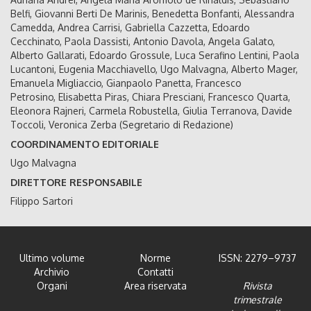
Belfi, Giovanni Berti De Marinis, Benedetta Bonfanti, Alessandra
Camedda, Andrea Carrisi, Gabriella Cazzetta, Edoardo
Cecchinato, Paola Dassisti, Antonio Davola, Angela Galato,
Alberto Gallarati, Edoardo Grossule, Luca Serafino Lentini, Paola
Lucantoni, Eugenia Macchiavello, Ugo Malvagna, Alberto Mager,
Emanuela Migliaccio, Gianpaolo Panetta, Francesco
Petrosino, Elisabetta Piras, Chiara Presciani, Francesco Quarta,
Eleonora Rajneri, Carmela Robustella, Giulia Terranova, Davide
Toccoli, Veronica Zerba (Segretario di Redazione)
COORDINAMENTO EDITORIALE
Ugo Malvagna
DIRETTORE RESPONSABILE
Filippo Sartori
Ultimo volume
Norme
ISSN: 2279–9737
Archivio
Contatti
Organi
Area riservata
Rivista
trimestrale