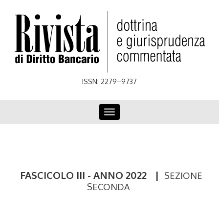
Skip
to
main
content
ISSN: 2279–9737
Toggle
navigation
FASCICOLO III - ANNO 2022
|
SEZIONE
SECONDA