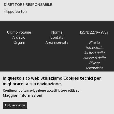
DIRETTORE RESPONSABILE
Filippo Sartori
Ultimo volume
Norme
ISSN: 2279–9737
Archivio
Contatti
Organi
Area riservata
Rivista
trimestrale
inclusa nella
classe A delle
Riviste
scientifiche
dell'Area 12 -
In questo sito web utilizziamo Cookies tecnici per
Scienze giuridiche
migliorare la tua navigazione.
Continuando la navigazione accetti il loro utilizzo.
Maggiori informazioni
Privacy Policy
|
Cookies
© Copyright 2026. Powered by
BlupixelIT
OK, accetto