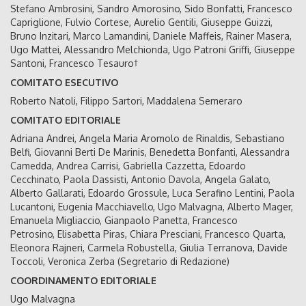
Stefano Ambrosini, Sandro Amorosino, Sido Bonfatti, Francesco
Capriglione, Fulvio Cortese, Aurelio Gentili, Giuseppe Guizzi,
Bruno Inzitari, Marco Lamandini, Daniele Maffeis, Rainer Masera,
Ugo Mattei, Alessandro Melchionda, Ugo Patroni Griffi, Giuseppe
Santoni, Francesco Tesauro†
COMITATO ESECUTIVO
Roberto Natoli, Filippo Sartori, Maddalena Semeraro
COMITATO EDITORIALE
Adriana Andrei, Angela Maria Aromolo de Rinaldis, Sebastiano
Belfi, Giovanni Berti De Marinis, Benedetta Bonfanti, Alessandra
Camedda, Andrea Carrisi, Gabriella Cazzetta, Edoardo
Cecchinato, Paola Dassisti, Antonio Davola, Angela Galato,
Alberto Gallarati, Edoardo Grossule, Luca Serafino Lentini, Paola
Lucantoni, Eugenia Macchiavello, Ugo Malvagna, Alberto Mager,
Emanuela Migliaccio, Gianpaolo Panetta, Francesco
Petrosino, Elisabetta Piras, Chiara Presciani, Francesco Quarta,
Eleonora Rajneri, Carmela Robustella, Giulia Terranova, Davide
Toccoli, Veronica Zerba (Segretario di Redazione)
COORDINAMENTO EDITORIALE
Ugo Malvagna