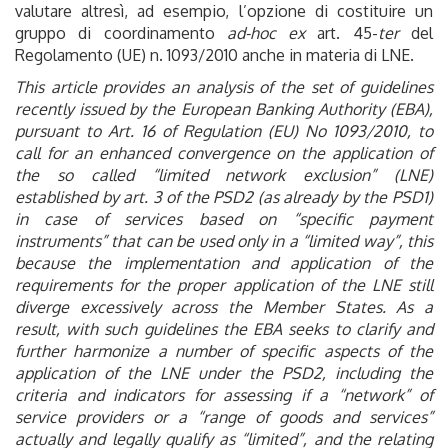
valutare altresì, ad esempio, l’opzione di costituire un
gruppo di coordinamento
ad-hoc
ex
art. 45-
ter
del
Regolamento (UE) n. 1093/2010 anche in materia di LNE.
This article provides an analysis of the set of guidelines
recently issued by the European Banking Authority (EBA),
pursuant to Art. 16 of Regulation (EU) No 1093/2010, to
call for an enhanced convergence on the application of
the so called “limited network exclusion” (LNE)
established by art. 3 of the PSD2 (as already by the PSD1)
in case of services based on “specific payment
instruments” that can be used only in a “limited way”, this
because the implementation and application of the
requirements for the proper application of the LNE still
diverge excessively across the Member States. As a
result, with such guidelines the EBA seeks to clarify and
further harmonize a number of specific aspects of the
application of the LNE under the PSD2, including the
criteria and indicators for assessing if a “network” of
service providers or a “range of goods and services”
actually and legally qualify as “limited”, and the relating