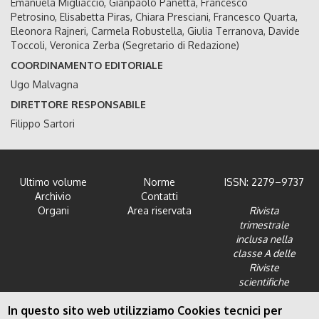
Emanuela Migliaccio, Gianpaolo Panetta, Francesco
Petrosino, Elisabetta Piras, Chiara Presciani, Francesco Quarta,
Eleonora Rajneri, Carmela Robustella, Giulia Terranova, Davide
Toccoli, Veronica Zerba (Segretario di Redazione)
COORDINAMENTO EDITORIALE
Ugo Malvagna
DIRETTORE RESPONSABILE
Filippo Sartori
Ultimo volume
Norme
ISSN: 2279–9737
Archivio
Contatti
Organi
Area riservata
Rivista
trimestrale
inclusa nella
classe A delle
Riviste
scientifiche
dell'Area 12 -
In questo sito web utilizziamo Cookies tecnici per
Scienze giuridiche