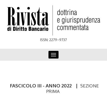
Skip
to
main
content
ISSN: 2279–9737
Toggle
navigation
FASCICOLO III - ANNO 2022
|
SEZIONE
PRIMA