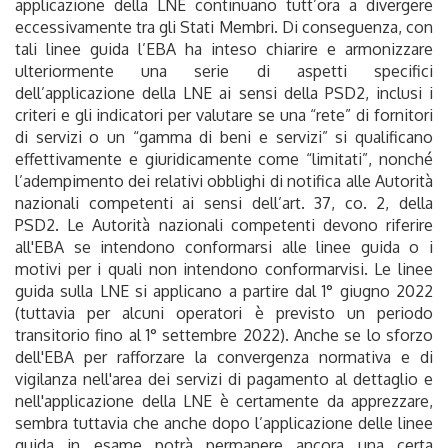
applicazione della LNE continuano tutt’ora a divergere
eccessivamente tra gli Stati Membri. Di conseguenza, con
tali linee guida l’EBA ha inteso chiarire e armonizzare
ulteriormente una serie di aspetti specifici
dell’applicazione della LNE ai sensi della PSD2, inclusi i
criteri e gli indicatori per valutare se una “rete” di fornitori
di servizi o un “gamma di beni e servizi” si qualificano
effettivamente e giuridicamente come “limitati”, nonché
l’adempimento dei relativi obblighi di notifica alle Autorità
nazionali competenti ai sensi dell’art. 37, co. 2, della
PSD2. Le Autorità nazionali competenti devono riferire
all'EBA se intendono conformarsi alle linee guida o i
motivi per i quali non intendono conformarvisi. Le linee
guida sulla LNE si applicano a partire dal 1° giugno 2022
(tuttavia per alcuni operatori è previsto un periodo
transitorio fino al 1° settembre 2022). Anche se lo sforzo
dell'EBA per rafforzare la convergenza normativa e di
vigilanza nell'area dei servizi di pagamento al dettaglio e
nell'applicazione della LNE è certamente da apprezzare,
sembra tuttavia che anche dopo l’applicazione delle linee
guida in esame potrà permanere ancora una certa