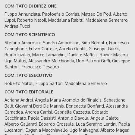
COMITATO DI DIREZIONE
Filippo Annunziata, Paoloefisio Corrias, Matteo De Poli, Alberto
Lupoi, Roberto Natoli, Maddalena Rabitti, Maddalena Semeraro,
Andrea Tucci
COMITATO SCIENTIFICO
Stefano Ambrosini, Sandro Amorosino, Sido Bonfatti, Francesco
Capriglione, Fulvio Cortese, Aurelio Gentili, Giuseppe Guizzi,
Bruno Inzitari, Marco Lamandini, Daniele Maffeis, Rainer Masera,
Ugo Mattei, Alessandro Melchionda, Ugo Patroni Griffi, Giuseppe
Santoni, Francesco Tesauro†
COMITATO ESECUTIVO
Roberto Natoli, Filippo Sartori, Maddalena Semeraro
COMITATO EDITORIALE
Adriana Andrei, Angela Maria Aromolo de Rinaldis, Sebastiano
Belfi, Giovanni Berti De Marinis, Benedetta Bonfanti, Alessandra
Camedda, Andrea Carrisi, Gabriella Cazzetta, Edoardo
Cecchinato, Paola Dassisti, Antonio Davola, Angela Galato,
Alberto Gallarati, Edoardo Grossule, Luca Serafino Lentini, Paola
Lucantoni, Eugenia Macchiavello, Ugo Malvagna, Alberto Mager,