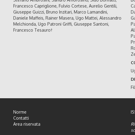
Francesco Capriglione, Fulvio Cortese, Aurelio Gentili,
Ca
Giuseppe Guizzi, Bruno Inzitari, Marco Lamandini,
Da
Daniele Maffeis, Rainer Masera, Ugo Mattei, Alessandro
Ga
Melchionda, Ugo Patroni Griffi, Giuseppe Santoni,
Pa
Francesco Tesauro†
Al
Pa
Pr
Ro
Ze
C
U
D
Fi
Norme
I
Contatti
Area riservata
Ri
sc