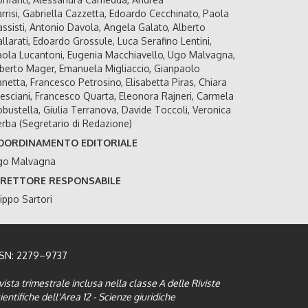
rrisi, Gabriella Cazzetta, Edoardo Cecchinato, Paola
ssisti, Antonio Davola, Angela Galato, Alberto
llarati, Edoardo Grossule, Luca Serafino Lentini,
ola Lucantoni, Eugenia Macchiavello, Ugo Malvagna,
berto Mager, Emanuela Migliaccio, Gianpaolo
netta, Francesco Petrosino, Elisabetta Piras, Chiara
esciani, Francesco Quarta, Eleonora Rajneri, Carmela
bustella, Giulia Terranova, Davide Toccoli, Veronica
rba (Segretario di Redazione)
OORDINAMENTO EDITORIALE
go Malvagna
IRETTORE RESPONSABILE
lippo Sartori
SSN: 2279–9737
vista trimestrale inclusa nella classe A delle Riviste
ientifiche dell'Area 12 - Scienze giuridiche