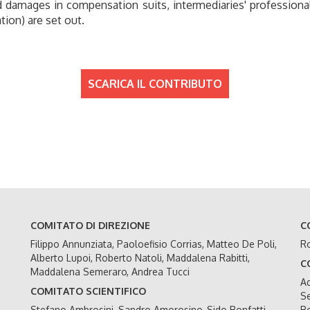
red damages in compensation suits, intermediaries' professio
tion) are set out.
SCARICA IL CONTRIBUTO
COMITATO DI DIREZIONE
C
Filippo Annunziata, Paoloefisio Corrias, Matteo De Poli,
Ro
Alberto Lupoi, Roberto Natoli, Maddalena Rabitti,
C
Maddalena Semeraro, Andrea Tucci
Ad
COMITATO SCIENTIFICO
Se
Stefano Ambrosini, Sandro Amorosino, Sido Bonfatti,
Bo