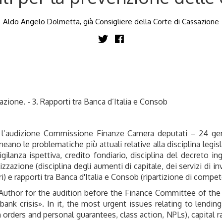
Aldo Angelo Dolmetta, già Consigliere della Corte di Cassazione
izzazione. - 3. Rapporti tra Banca d’Italia e Consob
r l’audizione Commissione Finanze Camera deputati – 24 gen
eano le problematiche più attuali relative alla disciplina legislat
gilanza ispettiva, credito fondiario, disciplina del decreto in
alizzazione (disciplina degli aumenti di capitale, dei servizi di i
ri) e rapporti tra Banca d'Italia e Consob (ripartizione di compe
Author for the audition before the Finance Committee of the 
k crisis». In it, the most urgent issues relating to lending ac
 orders and personal guarantees, class action, NPLs), capital ra