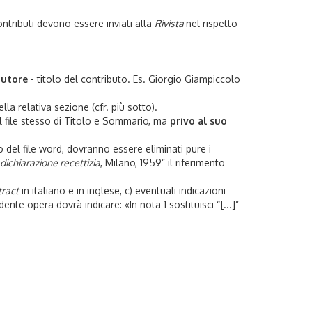
ontributi devono essere inviati alla
Rivista
nel rispetto
autore
- titolo del contributo. Es. Giorgio Giampiccolo
lla relativa sezione (cfr. più sotto).
l file stesso di Titolo e Sommario, ma
privo al suo
o del file word, dovranno essere eliminati pure i
dichiarazione recettizia
, Milano, 1959” il riferimento
tract
in italiano e in inglese, c) eventuali indicazioni
dente opera dovrà indicare: «In nota 1 sostituisci “[...]”