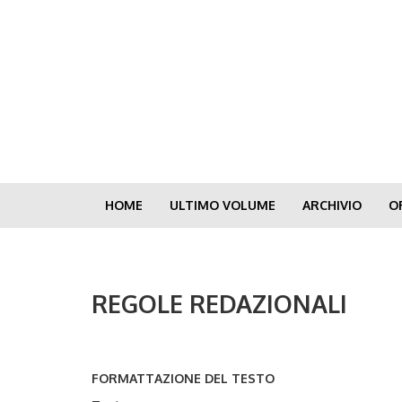
Skip
to
main
content
HOME
ULTIMO VOLUME
ARCHIVIO
O
REGOLE REDAZIONALI
FORMATTAZIONE DEL TESTO