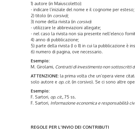
1) autore (in Maiuscoletto):
- indicare l’iniziale del nome e il cognome per esteso;
2) titolo (in
corsivo
);
3) nome della rivista (in
corsivo
)
- utilizzare le abbreviazioni allegate;
- nel caso la rivista non sia presente nell’elenco forni
4) anno di pubblicazione;
5) parte della rivista (I o II) in cui la pubblicazione è i
6) numero di pagina, ove necessario.
Esempio:
M. Girolami,
Contratti di investimento non sottoscritti d
ATTENZIONE
: la prima volta che un’opera viene cita
solo autore e
op. cit.
(in corsivo). Se ci sono altre ope
Esempio:
F. Sartori,
op. cit.,
75 ss.
F. Sartori,
Informazione economica e responsabilità civ
REGOLE PER L'INVIO DEI CONTRIBUTI