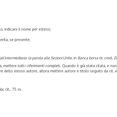
to, indicare il nome per esteso;
nserita, se presente;
all’intermediario: la parola alle Sezioni Unite
, in
Banca borsa tit. cred.
, 2
ta, mettere tutti i riferimenti completi. Quando è già stata citata, e n
re dello stesso autore, allora mettere autore e titolo seguito da cit. 
ile
, cit., 75 ss.