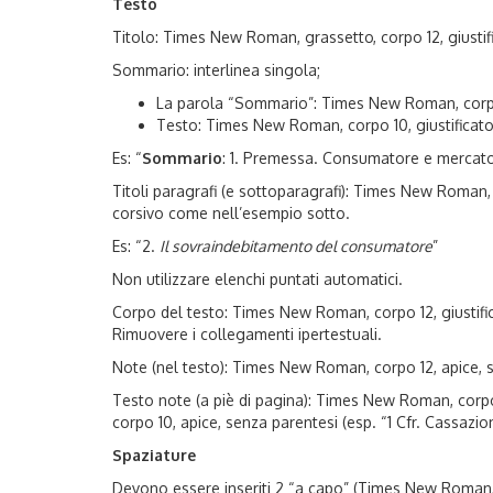
Testo
Titolo: Times New Roman, grassetto, corpo 12, giustifi
Sommario: interlinea singola;
La parola “Sommario”: Times New Roman, corpo 1
Testo: Times New Roman, corpo 10, giustificat
Es: “
Sommario
: 1. Premessa. Consumatore e mercato
Titoli paragrafi (e sottoparagrafi): Times New Roman, c
corsivo come nell’esempio sotto.
Es: “2.
Il sovraindebitamento del consumatore
”
Non utilizzare elenchi puntati automatici.
Corpo del testo: Times New Roman, corpo 12, giustifica
Rimuovere i collegamenti ipertestuali.
Note (nel testo): Times New Roman, corpo 12, apice, se
Testo note (a piè di pagina): Times New Roman, corpo 
corpo 10, apice, senza parentesi (esp. “1 Cfr. Cassazio
Spaziature
Devono essere inseriti 2 “a capo” (Times New Roman, c