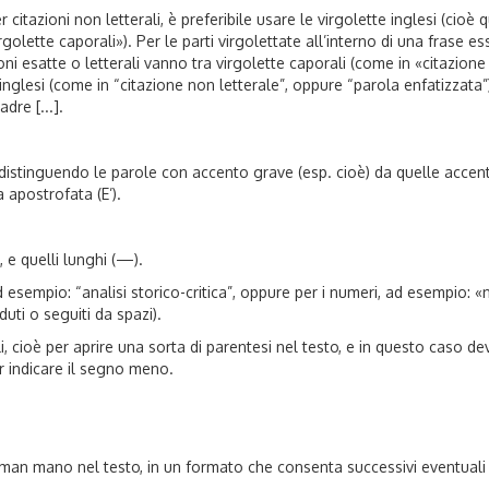
citazioni non letterali, è preferibile usare le virgolette inglesi (cioè 
rgolette caporali»). Per le parti virgolettate all’interno di una frase e
ioni esatte o letterali vanno tra virgolette caporali (come in «citazione 
inglesi (come in “citazione non letterale”, oppure “parola enfatizzata”)
dre [...].
 distinguendo le parole con accento grave (esp. cioè) da quelle accento
 apostrofata (E’).
–), e quelli lunghi (—).
 esempio: “analisi storico-critica”, oppure per i numeri, ad esempio: «neg
duti o seguiti da spazi).
tali, cioè per aprire una sorta di parentesi nel testo, e in questo caso
er indicare il segno meno.
ti man mano nel testo, in un formato che consenta successivi eventuali 