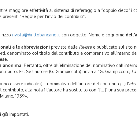
ntire maggiore effettività al sistema di referaggio a “doppio cieco” i c
 presenti “Regole per l’invio dei contributi”.
dirizzo
rivista@dirittobancario.it
con oggetto: Nome e cognome
dell’
onali e le abbreviazioni
previste dalla
Rivista
e pubblicate sul sito ne
ord, denominato col titolo del contributo e comprensivo all’interno de
lese
.
ma anonima
. Pertanto, oltre all’eliminazione del nominativo dall’intern
 contributo. Es. Se l’autore (G. Giampiccolo) rinvia a “G. Giampiccolo,
La 
no essere indicati: i) il nominativo dell’autore del contributo, ii) l’
abs
el contributo, alla nota 1 l’autore ha sostituito con “[...]” una sua prece
 Milano, 1959».
i già impostati.