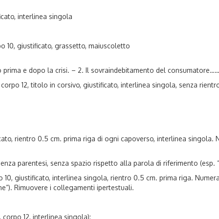
cato, interlinea singola
0, giustificato, grassetto, maiuscoletto
o
 prima e dopo la crisi. – 2. Il sovraindebitamento del consumatore…
orpo 12, titolo in corsivo, giustificato, interlinea singola, senza rie
to, rientro 0.5 cm. prima riga di ogni capoverso, interlinea singola. N
nza parentesi, senza spazio rispetto alla parola di riferimento (esp. 
10, giustificato, interlinea singola, rientro 0.5 cm. prima riga. Num
ne”). Rimuovere i collegamenti ipertestuali.
orpo 12, interlinea singola):