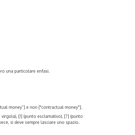
ro una particolare enfasi.
tractual money”] e non ["contractual money"].
e virgola), [!] (punto esclamativo), [?] (punto
 invece, si deve sempre lasciare uno spazio.