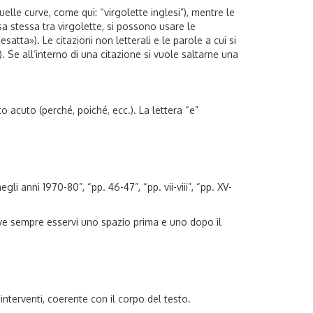
quelle curve, come qui: “virgolette inglesi”), mentre le
ssa stessa tra virgolette, si possono usare le
esatta»). Le citazioni non letterali e le parole a cui si
. Se all’interno di una citazione si vuole saltarne una
 acuto (perché, poiché, ecc.). La lettera “e”
li anni 1970-80”, “pp. 46-47”, “pp. vii-viii”, “pp. XV-
 deve sempre esservi uno spazio prima e uno dopo il
interventi, coerente con il corpo del testo.