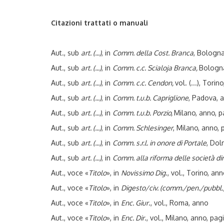
Citazioni trattati o manuali
Aut., sub
art. (...)
, in
Comm. della Cost. Branca
, Bologn
Aut., sub
art. (...)
, in
Comm. c.c. Scialoja Branca,
Bologn
Aut., sub
art. (...)
, in
Comm. c.c. Cendon,
vol. (...), Tori
Aut., sub
art. (...)
, in
Comm. t.u.b. Capriglione
, Padova, 
Aut., sub
art. (...)
, in
Comm. t.u.b. Porzio,
Milano, anno, p
Aut., sub
art. (...)
, in
Comm. Schlesinger
, Milano, anno, 
Aut., sub
art. (...)
, in
Comm. s.r.l. in onore di Portale
, Dol
Aut., sub
art. (...)
, in
Comm. alla riforma delle società di
Aut., voce «
Titolo
», in
Novissimo Dig
., vol., Torino, an
Aut., voce «
Titolo
», in
Digesto/civ. (comm./pen./pubbl.)
Aut., voce «
Titolo
», in
Enc. Giur
., vol., Roma, anno
Aut., voce «
Titolo
», in
Enc. Dir
., vol., Milano, anno, pag