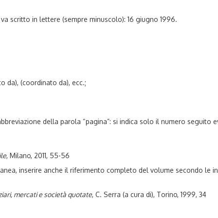
e va scritto in lettere (sempre minuscolo): 16 giugno 1996.
tto da), (coordinato da), ecc.;
breviazione della parola “pagina”: si indica solo il numero seguito e
ile
, Milano, 2011, 55-56
ttanea, inserire anche il riferimento completo del volume secondo le i
ziari, mercati e società quotate
, C. Serra (a cura di), Torino, 1999, 34