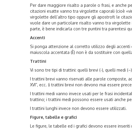
Per dare maggiore risalto a parole o frasi, e anche per 
citazioni esatte vanno tra virgolette caporali (cioè «vi
virgolette dell’altro tipo oppure gli apostrofi: le citaz
vuole dare un particolare risalto vanno tra virgolette 
parte, è bene indicarla con tre puntini tra parentesi qua
Accenti
Si ponga attenzione al corretto utilizzo degli accenti
maiuscola accentata (È) non è da sostituire con quella
Trattini
Vi sono tre tipi di trattini: quelli brevi (-), quelli medi (
I trattini brevi vanno riservati alle parole composte, ad
XVI”, ecc. (i trattini brevi non devono mai essere prece
I trattini medi vanno invece usati per le frasi inciden
trattino; i trattini medi possono essere usati anche p
I trattini lunghi invece non devono essere utilizzati.
Figure, tabelle e grafici
Le figure, le tabelle ed i grafici devono essere inseri