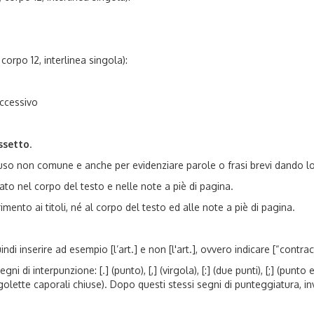
orpo 12, interlinea singola):
uccessivo
ssetto
.
i uso non comune e anche per evidenziare parole o frasi brevi dando lo
zzato nel corpo del testo e nelle note a piè di pagina.
imento ai titoli, né al corpo del testo ed alle note a piè di pagina.
uindi inserire ad esempio [l’art.] e non [l'art.], ovvero indicare [“con
 di interpunzione: [.] (punto), [,] (virgola), [:] (due punti), [;] (punto 
 (virgolette caporali chiuse). Dopo questi stessi segni di punteggiatura,