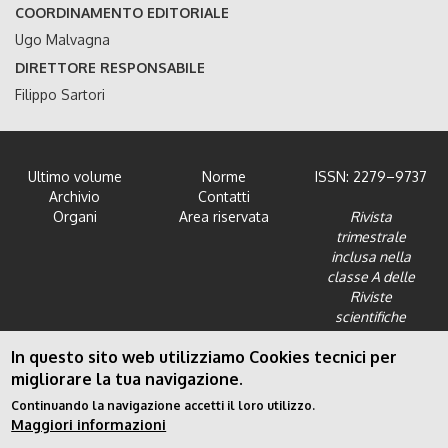
COORDINAMENTO EDITORIALE
Ugo Malvagna
DIRETTORE RESPONSABILE
Filippo Sartori
Ultimo volume
Norme
ISSN: 2279–9737
Archivio
Contatti
Organi
Area riservata
Rivista
trimestrale
inclusa nella
classe A delle
Riviste
scientifiche
dell'Area 12 -
In questo sito web utilizziamo Cookies tecnici per
Scienze giuridiche
migliorare la tua navigazione.
Continuando la navigazione accetti il loro utilizzo.
Maggiori informazioni
Privacy Policy
|
Cookies