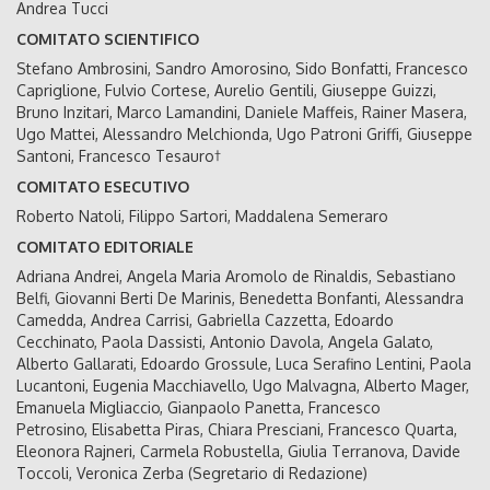
Andrea Tucci
COMITATO SCIENTIFICO
Stefano Ambrosini, Sandro Amorosino, Sido Bonfatti, Francesco
Capriglione, Fulvio Cortese, Aurelio Gentili, Giuseppe Guizzi,
Bruno Inzitari, Marco Lamandini, Daniele Maffeis, Rainer Masera,
Ugo Mattei, Alessandro Melchionda, Ugo Patroni Griffi, Giuseppe
Santoni, Francesco Tesauro†
COMITATO ESECUTIVO
Roberto Natoli, Filippo Sartori, Maddalena Semeraro
COMITATO EDITORIALE
Adriana Andrei, Angela Maria Aromolo de Rinaldis, Sebastiano
Belfi, Giovanni Berti De Marinis, Benedetta Bonfanti, Alessandra
Camedda, Andrea Carrisi, Gabriella Cazzetta, Edoardo
Cecchinato, Paola Dassisti, Antonio Davola, Angela Galato,
Alberto Gallarati, Edoardo Grossule, Luca Serafino Lentini, Paola
Lucantoni, Eugenia Macchiavello, Ugo Malvagna, Alberto Mager,
Emanuela Migliaccio, Gianpaolo Panetta, Francesco
Petrosino, Elisabetta Piras, Chiara Presciani, Francesco Quarta,
Eleonora Rajneri, Carmela Robustella, Giulia Terranova, Davide
Toccoli, Veronica Zerba (Segretario di Redazione)