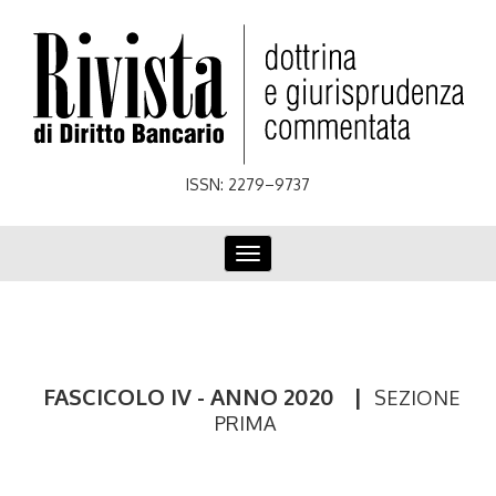
Skip
to
main
content
ISSN: 2279–9737
Toggle
navigation
FASCICOLO IV - ANNO 2020
|
SEZIONE
PRIMA