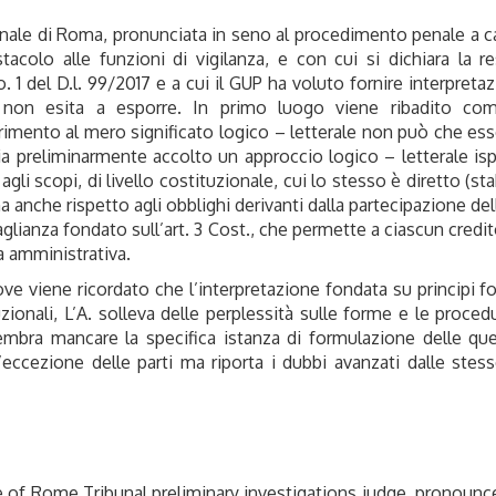
unale di Roma, pronunciata in seno al procedimento penale a ca
colo alle funzioni di vigilanza, e con cui si dichiara la respo
o. 1 del D.l. 99/2017 e a cui il GUP ha voluto fornire interpreta
on esita a esporre. In primo luogo viene ribadito come l
rimento al mero significato logico – letterale non può che esse
a preliminarmente accolto un approccio logico – letterale ispir
i scopi, di livello costituzionale, cui lo stesso è diretto (stab
ima anche rispetto agli obblighi derivanti dalla partecipazione dell’
guaglianza fondato sull’art. 3 Cost., che permette a ciascun credi
a amministrativa.
e viene ricordato che l’interpretazione fondata su principi 
zionali, L’A. solleva delle perplessità sulle forme e le proced
sembra mancare la specifica istanza di formulazione delle quest
’eccezione delle parti ma riporta i dubbi avanzati dalle stes
e of Rome Tribunal preliminary investigations judge, pronounc