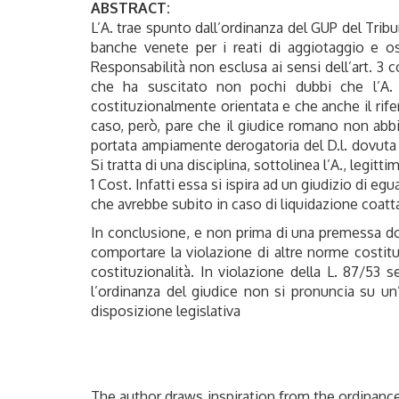
ABSTRACT:
L’A. trae spunto dall’ordinanza del GUP del Trib
banche venete per i reati di aggiotaggio e osta
Responsabilità non esclusa ai sensi dell’art. 3 c
che ha suscitato non pochi dubbi che l’A. n
costituzionalmente orientata e che anche il rife
caso, però, pare che il giudice romano non abbi
portata ampiamente derogatoria del D.l. dovuta agl
Si tratta di una disciplina, sottolinea l’A., legitt
1 Cost. Infatti essa si ispira ad un giudizio di e
che avrebbe subito in caso di liquidazione coatt
In conclusione, e non prima di una premessa dov
comportare la violazione di altre norme costitu
costituzionalità. In violazione della L. 87/53 
l’ordinanza del giudice non si pronuncia su un
disposizione legislativa
The author draws inspiration from the ordinanc