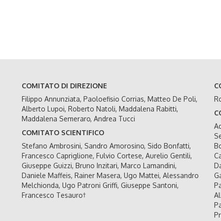
COMITATO DI DIREZIONE
C
Filippo Annunziata, Paoloefisio Corrias, Matteo De Poli,
Ro
Alberto Lupoi, Roberto Natoli, Maddalena Rabitti,
C
Maddalena Semeraro, Andrea Tucci
Ad
COMITATO SCIENTIFICO
Se
Stefano Ambrosini, Sandro Amorosino, Sido Bonfatti,
Bo
Francesco Capriglione, Fulvio Cortese, Aurelio Gentili,
Ca
Giuseppe Guizzi, Bruno Inzitari, Marco Lamandini,
Da
Daniele Maffeis, Rainer Masera, Ugo Mattei, Alessandro
Ga
Melchionda, Ugo Patroni Griffi, Giuseppe Santoni,
Pa
Francesco Tesauro†
Al
Pa
Pr