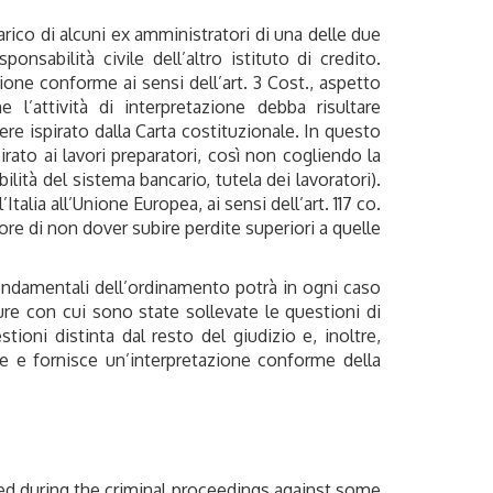
rico di alcuni ex amministratori di una delle due
nsabilità civile dell’altro istituto di credito.
zione conforme ai sensi dell’art. 3 Cost., aspetto
’attività di interpretazione debba risultare
re ispirato dalla Carta costituzionale. In questo
ato ai lavori preparatori, così non cogliendo la
ilità del sistema bancario, tutela dei lavoratori).
Italia all’Unione Europea, ai sensi dell’art. 117 co.
tore di non dover subire perdite superiori a quelle
fondamentali dell’ordinamento potrà in ogni caso
ure con cui sono state sollevate le questioni di
ioni distinta dal resto del giudizio e, inoltre,
se e fornisce un’interpretazione conforme della
ed during the criminal proceedings against some