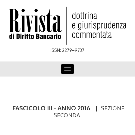
Skip
to
main
content
ISSN: 2279–9737
Toggle
navigation
FASCICOLO III - ANNO 2016
|
SEZIONE
SECONDA