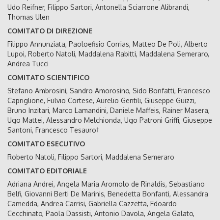
Udo Reifner, Filippo Sartori, Antonella Sciarrone Alibrandi,
Thomas Ulen
COMITATO DI DIREZIONE
Filippo Annunziata, Paoloefisio Corrias, Matteo De Poli, Alberto
Lupoi, Roberto Natoli, Maddalena Rabitti, Maddalena Semeraro,
Andrea Tucci
COMITATO SCIENTIFICO
Stefano Ambrosini, Sandro Amorosino, Sido Bonfatti, Francesco
Capriglione, Fulvio Cortese, Aurelio Gentili, Giuseppe Guizzi,
Bruno Inzitari, Marco Lamandini, Daniele Maffeis, Rainer Masera,
Ugo Mattei, Alessandro Melchionda, Ugo Patroni Griffi, Giuseppe
Santoni, Francesco Tesauro†
COMITATO ESECUTIVO
Roberto Natoli, Filippo Sartori, Maddalena Semeraro
COMITATO EDITORIALE
Adriana Andrei, Angela Maria Aromolo de Rinaldis, Sebastiano
Belfi, Giovanni Berti De Marinis, Benedetta Bonfanti, Alessandra
Camedda, Andrea Carrisi, Gabriella Cazzetta, Edoardo
Cecchinato, Paola Dassisti, Antonio Davola, Angela Galato,