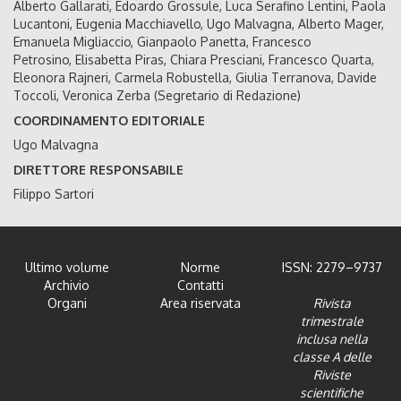
Alberto Gallarati, Edoardo Grossule, Luca Serafino Lentini, Paola
Lucantoni, Eugenia Macchiavello, Ugo Malvagna, Alberto Mager,
Emanuela Migliaccio, Gianpaolo Panetta, Francesco
Petrosino, Elisabetta Piras, Chiara Presciani, Francesco Quarta,
Eleonora Rajneri, Carmela Robustella, Giulia Terranova, Davide
Toccoli, Veronica Zerba (Segretario di Redazione)
COORDINAMENTO EDITORIALE
Ugo Malvagna
DIRETTORE RESPONSABILE
Filippo Sartori
Ultimo volume
Norme
ISSN: 2279–9737
Archivio
Contatti
Organi
Area riservata
Rivista
trimestrale
inclusa nella
classe A delle
Riviste
scientifiche