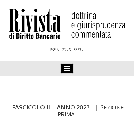
Skip
to
main
content
ISSN: 2279–9737
Toggle
navigation
FASCICOLO III - ANNO 2023
|
SEZIONE
PRIMA