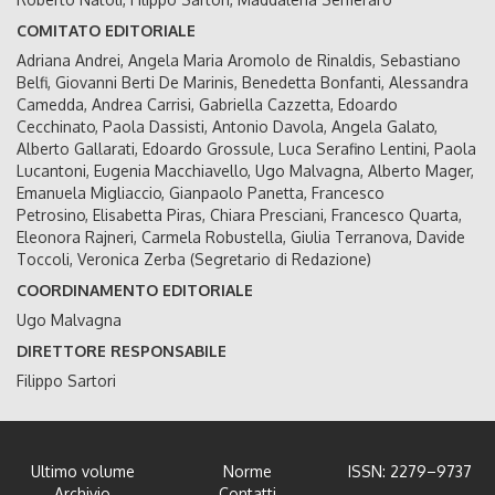
COMITATO EDITORIALE
Adriana Andrei, Angela Maria Aromolo de Rinaldis, Sebastiano
Belfi, Giovanni Berti De Marinis, Benedetta Bonfanti, Alessandra
Camedda, Andrea Carrisi, Gabriella Cazzetta, Edoardo
Cecchinato, Paola Dassisti, Antonio Davola, Angela Galato,
Alberto Gallarati, Edoardo Grossule, Luca Serafino Lentini, Paola
Lucantoni, Eugenia Macchiavello, Ugo Malvagna, Alberto Mager,
Emanuela Migliaccio, Gianpaolo Panetta, Francesco
Petrosino, Elisabetta Piras, Chiara Presciani, Francesco Quarta,
Eleonora Rajneri, Carmela Robustella, Giulia Terranova, Davide
Toccoli, Veronica Zerba (Segretario di Redazione)
COORDINAMENTO EDITORIALE
Ugo Malvagna
DIRETTORE RESPONSABILE
Filippo Sartori
Ultimo volume
Norme
ISSN: 2279–9737
Archivio
Contatti