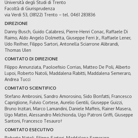
Università degli Studi di Trento
Facoltà di Giurisprudenza
via Verdi 53, (38122) Trento – tel. 0461 283836
DIREZIONE
Danny Busch, Guido Calabresi, Pierre-Henri Conac, Raffaele Di
Raimo, Aldo Angelo Dolmetta, Giuseppe Ferri Jr., Raffaele Lener,
Udo Reifner, Filippo Sartori, Antonella Sciarrone Alibrandi,
Thomas Ulen
COMITATO DI DIREZIONE
Filippo Annunziata, Paoloefisio Corrias, Matteo De Poli, Alberto
Lupoi, Roberto Natoli, Maddalena Rabitti, Maddalena Semeraro,
Andrea Tucci
COMITATO SCIENTIFICO
Stefano Ambrosini, Sandro Amorosino, Sido Bonfatti, Francesco
Capriglione, Fulvio Cortese, Aurelio Gentili, Giuseppe Guizzi,
Bruno Inzitari, Marco Lamandini, Daniele Maffeis, Rainer Masera,
Ugo Mattei, Alessandro Melchionda, Ugo Patroni Griffi, Giuseppe
Santoni, Francesco Tesauro†
COMITATO ESECUTIVO
Roberto Natoli, Filippo Sartori, Maddalena Semeraro