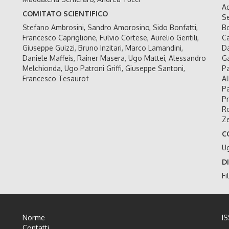
Ad
COMITATO SCIENTIFICO
Se
Stefano Ambrosini, Sandro Amorosino, Sido Bonfatti,
Bo
Francesco Capriglione, Fulvio Cortese, Aurelio Gentili,
Ca
Giuseppe Guizzi, Bruno Inzitari, Marco Lamandini,
Da
Daniele Maffeis, Rainer Masera, Ugo Mattei, Alessandro
Ga
Melchionda, Ugo Patroni Griffi, Giuseppe Santoni,
Pa
Francesco Tesauro†
Al
Pa
Pr
Ro
Ze
C
U
D
Fi
Norme
I
Contatti