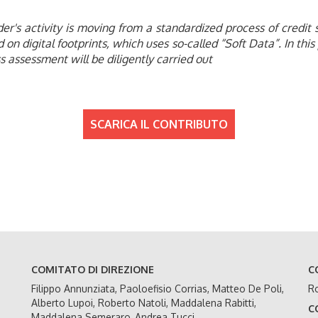
er's activity is moving from a standardized process of credit
on digital footprints, which uses so-called “Soft Data”. In this
s assessment will be diligently carried out
SCARICA IL CONTRIBUTO
COMITATO DI DIREZIONE
C
Filippo Annunziata, Paoloefisio Corrias, Matteo De Poli,
Ro
Alberto Lupoi, Roberto Natoli, Maddalena Rabitti,
C
Maddalena Semeraro, Andrea Tucci