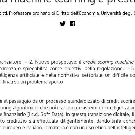
ti, Professore ordinario di Diritto dell'Economia, Università degl
inanziatore. – 2. Nuove prospettive: il
credit scoring machine 
sparenza e spiegabilità come obiettivi della regolazione. – 5. 
ligenza artificiale e nella normativa settoriale: un difficile
i finali su un problema aperto
ste al passaggio da un processo standardizzato di credit scori
ring algoritmico, che può far uso di sistemi di intelligenza arti
finanziario (i c.d. Soft Data). In questa transizione digitale, i
to creditizio sia effettuata diligentemente, dando linfa concret
re europeo e italiano in materia e con un uso etico dell’intelligen