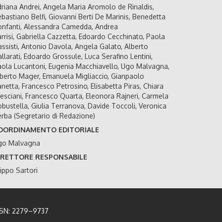
riana Andrei, Angela Maria Aromolo de Rinaldis,
bastiano Belfi, Giovanni Berti De Marinis, Benedetta
nfanti, Alessandra Camedda, Andrea
rrisi, Gabriella Cazzetta, Edoardo Cecchinato, Paola
ssisti, Antonio Davola, Angela Galato, Alberto
llarati, Edoardo Grossule, Luca Serafino Lentini,
ola Lucantoni, Eugenia Macchiavello, Ugo Malvagna,
berto Mager, Emanuela Migliaccio, Gianpaolo
netta, Francesco Petrosino, Elisabetta Piras, Chiara
esciani, Francesco Quarta, Eleonora Rajneri, Carmela
bustella, Giulia Terranova, Davide Toccoli, Veronica
rba (Segretario di Redazione)
OORDINAMENTO EDITORIALE
go Malvagna
IRETTORE RESPONSABILE
lippo Sartori
SSN: 2279–9737