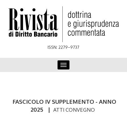
Skip
to
main
content
ISSN: 2279–9737
Toggle
navigation
FASCICOLO IV SUPPLEMENTO - ANNO
2025
|
ATTI CONVEGNO