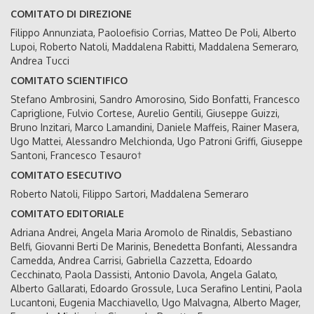
COMITATO DI DIREZIONE
Filippo Annunziata, Paoloefisio Corrias, Matteo De Poli, Alberto
Lupoi, Roberto Natoli, Maddalena Rabitti, Maddalena Semeraro,
Andrea Tucci
COMITATO SCIENTIFICO
Stefano Ambrosini, Sandro Amorosino, Sido Bonfatti, Francesco
Capriglione, Fulvio Cortese, Aurelio Gentili, Giuseppe Guizzi,
Bruno Inzitari, Marco Lamandini, Daniele Maffeis, Rainer Masera,
Ugo Mattei, Alessandro Melchionda, Ugo Patroni Griffi, Giuseppe
Santoni, Francesco Tesauro†
COMITATO ESECUTIVO
Roberto Natoli, Filippo Sartori, Maddalena Semeraro
COMITATO EDITORIALE
Adriana Andrei, Angela Maria Aromolo de Rinaldis, Sebastiano
Belfi, Giovanni Berti De Marinis, Benedetta Bonfanti, Alessandra
Camedda, Andrea Carrisi, Gabriella Cazzetta, Edoardo
Cecchinato, Paola Dassisti, Antonio Davola, Angela Galato,
Alberto Gallarati, Edoardo Grossule, Luca Serafino Lentini, Paola
Lucantoni, Eugenia Macchiavello, Ugo Malvagna, Alberto Mager,