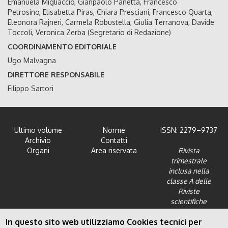
Emanuela Migliaccio, Gianpaolo Panetta, Francesco
Petrosino, Elisabetta Piras, Chiara Presciani, Francesco Quarta,
Eleonora Rajneri, Carmela Robustella, Giulia Terranova, Davide
Toccoli, Veronica Zerba (Segretario di Redazione)
COORDINAMENTO EDITORIALE
Ugo Malvagna
DIRETTORE RESPONSABILE
Filippo Sartori
Ultimo volume
Norme
ISSN: 2279–9737
Archivio
Contatti
Organi
Area riservata
Rivista
trimestrale
inclusa nella
classe A delle
Riviste
scientifiche
dell'Area 12 -
In questo sito web utilizziamo Cookies tecnici per
Scienze giuridiche