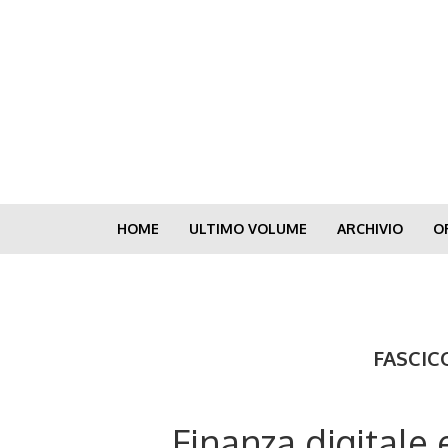
Skip
to
main
content
HOME
ULTIMO VOLUME
ARCHIVIO
O
FASCIC
Finanza digitale 