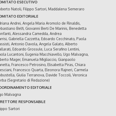
OMITATO ESECUTIVO
berto Natoli, Filippo Sartori, Maddalena Semeraro
OMITATO EDITORIALE
riana Andrei, Angela Maria Aromolo de Rinaldis,
bastiano Belfi, Giovanni Berti De Marinis, Benedetta
nfanti, Alessandra Camedda, Andrea
rrisi, Gabriella Cazzetta, Edoardo Cecchinato, Paola
ssisti, Antonio Davola, Angela Galato, Alberto
llarati, Edoardo Grossule, Luca Serafino Lentini,
ola Lucantoni, Eugenia Macchiavello, Ugo Malvagna,
berto Mager, Emanuela Migliaccio, Gianpaolo
netta, Francesco Petrosino, Elisabetta Piras, Chiara
esciani, Francesco Quarta, Eleonora Rajneri, Carmela
bustella, Giulia Terranova, Davide Toccoli, Veronica
rba (Segretario di Redazione)
OORDINAMENTO EDITORIALE
go Malvagna
IRETTORE RESPONSABILE
lippo Sartori