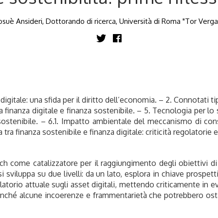
osuè Ansideri, Dottorando di ricerca, Università di Roma "Tor Verga
digitale: una sfida per il diritto dell’economia. – 2. Connotati tip
tra finanza digitale e finanza sostenibile. – 5. Tecnologia per 
sostenibile. – 6.1. Impatto ambientale del meccanismo di cons
a finanza sostenibile e finanza digitale: criticità regolatorie 
ech come catalizzatore per il raggiungimento degli obiettivi 
 sviluppa su due livelli: da un lato, esplora in chiave prospet
olatorio attuale sugli asset digitali, mettendo criticamente in ev
nonché alcune incoerenze e frammentarietà che potrebbero osta