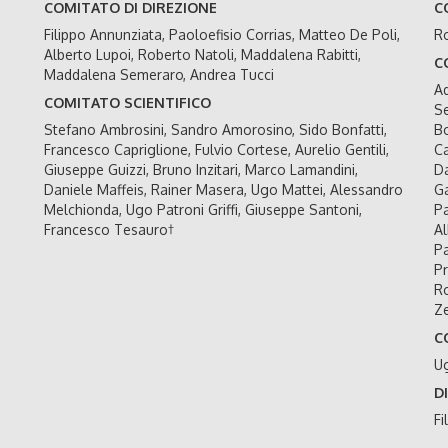
COMITATO DI DIREZIONE
C
Filippo Annunziata, Paoloefisio Corrias, Matteo De Poli,
Ro
Alberto Lupoi, Roberto Natoli, Maddalena Rabitti,
C
Maddalena Semeraro, Andrea Tucci
Ad
COMITATO SCIENTIFICO
Se
Stefano Ambrosini, Sandro Amorosino, Sido Bonfatti,
Bo
Francesco Capriglione, Fulvio Cortese, Aurelio Gentili,
Ca
Giuseppe Guizzi, Bruno Inzitari, Marco Lamandini,
Da
Daniele Maffeis, Rainer Masera, Ugo Mattei, Alessandro
Ga
Melchionda, Ugo Patroni Griffi, Giuseppe Santoni,
Pa
Francesco Tesauro†
Al
Pa
Pr
Ro
Ze
C
U
D
Fi