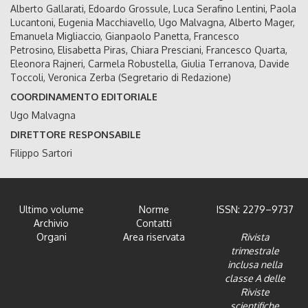
Alberto Gallarati, Edoardo Grossule, Luca Serafino Lentini, Paola
Lucantoni, Eugenia Macchiavello, Ugo Malvagna, Alberto Mager,
Emanuela Migliaccio, Gianpaolo Panetta, Francesco
Petrosino, Elisabetta Piras, Chiara Presciani, Francesco Quarta,
Eleonora Rajneri, Carmela Robustella, Giulia Terranova, Davide
Toccoli, Veronica Zerba (Segretario di Redazione)
COORDINAMENTO EDITORIALE
Ugo Malvagna
DIRETTORE RESPONSABILE
Filippo Sartori
Ultimo volume
Norme
ISSN: 2279–9737
Archivio
Contatti
Organi
Area riservata
Rivista
trimestrale
inclusa nella
classe A delle
Riviste
scientifiche