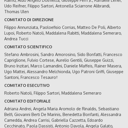
Raimo, Aldo Angelo Dolmetta, Giuseppe Ferri Jr., Raffaele Lener,
Udo Reifner, Filippo Sartori, Antonella Sciarrone Alibrandi,
Thomas Ulen
COMITATO DI DIREZIONE
Filippo Annunziata, Paoloefisio Corrias, Matteo De Poli, Alberto
Lupoi, Roberto Natoli, Maddalena Rabitti, Maddalena Semeraro,
Andrea Tucci
COMITATO SCIENTIFICO
Stefano Ambrosini, Sandro Amorosino, Sido Bonfatti, Francesco
Capriglione, Fulvio Cortese, Aurelio Gentili, Giuseppe Guizzi,
Bruno Inzitari, Marco Lamandini, Daniele Maffeis, Rainer Masera,
Ugo Mattei, Alessandro Melchionda, Ugo Patroni Griffi, Giuseppe
Santoni, Francesco Tesauro†
COMITATO ESECUTIVO
Roberto Natoli, Filippo Sartori, Maddalena Semeraro
COMITATO EDITORIALE
Adriana Andrei, Angela Maria Aromolo de Rinaldis, Sebastiano
Belfi, Giovanni Berti De Marinis, Benedetta Bonfanti, Alessandra
Camedda, Andrea Carrisi, Gabriella Cazzetta, Edoardo
Cecchinato, Paola Dassisti, Antonio Davola, Angela Galato,