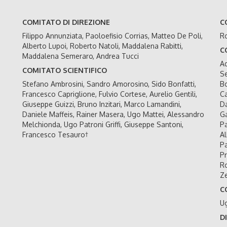
COMITATO DI DIREZIONE
C
Filippo Annunziata, Paoloefisio Corrias, Matteo De Poli,
Ro
Alberto Lupoi, Roberto Natoli, Maddalena Rabitti,
C
Maddalena Semeraro, Andrea Tucci
Ad
COMITATO SCIENTIFICO
Se
Stefano Ambrosini, Sandro Amorosino, Sido Bonfatti,
Bo
Francesco Capriglione, Fulvio Cortese, Aurelio Gentili,
Ca
Giuseppe Guizzi, Bruno Inzitari, Marco Lamandini,
Da
Daniele Maffeis, Rainer Masera, Ugo Mattei, Alessandro
Ga
Melchionda, Ugo Patroni Griffi, Giuseppe Santoni,
Pa
Francesco Tesauro†
Al
Pa
Pr
Ro
Ze
C
U
D