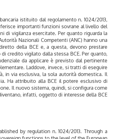
bancaria istituito dal regolamento n. 1024/2013,
ferisce importanti funzioni sovrane al livello del
ni di vigilanza esercitate. Per quanto riguarda la
e Autorità Nazionali Competenti (ANC) hanno una
diretto della BCE e, a questa, devono prestare
 di credito vigilato dalla stessa BCE. Per quanto,
denziale da applicare è previsto dal pertinente
ementare. Laddove, invece, si tratti di eseguire
n via esclusiva, la sola autorità domestica. Il
zia. Ha attribuito alla BCE il potere esclusivo di
sione. Il nuovo sistema, quindi, si configura come
diventano, infatti, oggetto di interesse della BCE
blished by regulation n. 1024/2013. Through a
 sovereign functions to the level of the European