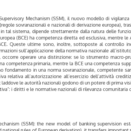
 Supervisory Mechanism (SSM), il nuovo modello di vigilanza 
 (regole sovranazionali e nazionali di derivazione europea), tras
 in tal sistema, dipende strettamente dalla natura delle funzio
 Europea (BCE) ha competenza diretta ed esclusiva, mentre l
BCE. Queste ultime sono, inoltre, sottoposte al controllo in
mazioni sull’applicazione della normativa nazionale all’istituto
, occorre operare una distinzione: se lo strumento macro-pru
o una competenza primaria, mentre la BCE una competenza suppl
o fondamento in una norma sovranazionale, competente sarà, i
 relativa all’autorizzazione all’esercizio dell’attività crediti
; laddove le autorità nazionali godono di un potere di prima vi
a”: i diritti e le normative nazionali di rilevanza comunitaria 
Mechanism (SSM): the new model of banking supervision esta
 national rules of European derivation), it transfers important