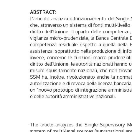
ABSTRACT:
L’articolo analizza il funzionamento del Single
che, attraverso un sistema di fonti multi-livello
diritto dell’Unione. Il riparto delle competenze,
vigilanza micro-prudenziale, la Banca Centrale
competenza residuale rispetto a quella della 
assistenza, soprattutto nella produzione di infor
invece, concerne le funzioni macro-prudenziali
diritto dell’Unione, le autorità nazionali hann
misure squisitamente nazionali, che non trovan
SSM ha, inoltre, rivoluzionato anche la normativa
autorizzazione e di revoca della licenza bancaria
un “nuovo prototipo di integrazione amministrativ
e delle autorità amministrative nazionali.
The article analyzes the Single Supervisory 
system of multi-level sources (supranational and