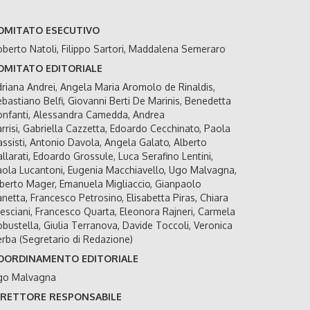
OMITATO ESECUTIVO
berto Natoli, Filippo Sartori, Maddalena Semeraro
OMITATO EDITORIALE
riana Andrei, Angela Maria Aromolo de Rinaldis,
bastiano Belfi, Giovanni Berti De Marinis, Benedetta
nfanti, Alessandra Camedda, Andrea
rrisi, Gabriella Cazzetta, Edoardo Cecchinato, Paola
ssisti, Antonio Davola, Angela Galato, Alberto
llarati, Edoardo Grossule, Luca Serafino Lentini,
ola Lucantoni, Eugenia Macchiavello, Ugo Malvagna,
berto Mager, Emanuela Migliaccio, Gianpaolo
netta, Francesco Petrosino, Elisabetta Piras, Chiara
esciani, Francesco Quarta, Eleonora Rajneri, Carmela
bustella, Giulia Terranova, Davide Toccoli, Veronica
rba (Segretario di Redazione)
OORDINAMENTO EDITORIALE
go Malvagna
IRETTORE RESPONSABILE