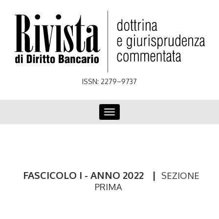
Skip
to
main
content
ISSN: 2279–9737
Toggle
navigation
FASCICOLO I - ANNO 2022
|
SEZIONE
PRIMA