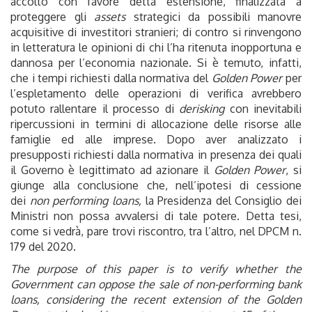
accolto con favore detta estensione, finalizzata a
proteggere gli
assets
strategici da possibili manovre
acquisitive di investitori stranieri; di contro si rinvengono
in letteratura le opinioni di chi l’ha ritenuta inopportuna e
dannosa per l’economia nazionale. Si è temuto, infatti,
che i tempi richiesti dalla normativa del
Golden Power
per
l’espletamento delle operazioni di verifica avrebbero
potuto rallentare il processo di
derisking
con inevitabili
ripercussioni in termini di allocazione delle risorse alle
famiglie ed alle imprese. Dopo aver analizzato i
presupposti richiesti dalla normativa in presenza dei quali
il Governo è legittimato ad azionare il
Golden Power
, si
giunge alla conclusione che, nell’ipotesi di cessione
dei
non performing loans,
la Presidenza del Consiglio dei
Ministri non possa avvalersi di tale potere. Detta tesi,
come si vedrà, pare trovi riscontro, tra l’altro, nel DPCM n.
179 del 2020.
The purpose of this paper is to verify whether the
Government can oppose the sale of non-performing bank
loans, considering the recent extension of the Golden