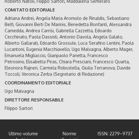
Roberto Natoli, Filippo Sartori, Maddalena Semeraro
COMITATO EDITORIALE
Adriana Andrei, Angela Maria Aromolo de Rinaldis, Sebastiano
Belfi, Giovanni Berti De Marinis, Benedetta Bonfanti, Alessandra
Camedda, Andrea Carrisi, Gabriella Cazzetta, Edoardo
Cecchinato, Paola Dassisti, Antonio Davola, Angela Galato,
Alberto Gallarati, Edoardo Grossule, Luca Serafino Lentini, Paola
Lucantoni, Eugenia Macchiavello, Ugo Malvagna, Alberto Mager,
Emanuela Migliaccio, Gianpaolo Panetta, Francesco
Petrosino, Elisabetta Piras, Chiara Presciani, Francesco Quarta,
Eleonora Rajneri, Carmela Robustella, Giulia Terranova, Davide
Toccoli, Veronica Zerba (Segretario di Redazione)
COORDINAMENTO EDITORIALE
Ugo Malvagna
DIRETTORE RESPONSABILE
Filippo Sartori
Ultimo volume
Norme
ISSN: 2279–9737