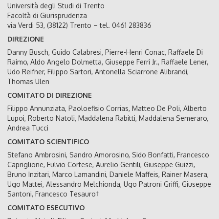
Università degli Studi di Trento
Facoltà di Giurisprudenza
via Verdi 53, (38122) Trento – tel. 0461 283836
DIREZIONE
Danny Busch, Guido Calabresi, Pierre-Henri Conac, Raffaele Di
Raimo, Aldo Angelo Dolmetta, Giuseppe Ferri Jr., Raffaele Lener,
Udo Reifner, Filippo Sartori, Antonella Sciarrone Alibrandi,
Thomas Ulen
COMITATO DI DIREZIONE
Filippo Annunziata, Paoloefisio Corrias, Matteo De Poli, Alberto
Lupoi, Roberto Natoli, Maddalena Rabitti, Maddalena Semeraro,
Andrea Tucci
COMITATO SCIENTIFICO
Stefano Ambrosini, Sandro Amorosino, Sido Bonfatti, Francesco
Capriglione, Fulvio Cortese, Aurelio Gentili, Giuseppe Guizzi,
Bruno Inzitari, Marco Lamandini, Daniele Maffeis, Rainer Masera,
Ugo Mattei, Alessandro Melchionda, Ugo Patroni Griffi, Giuseppe
Santoni, Francesco Tesauro†
COMITATO ESECUTIVO