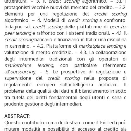
letteratura. – 3. Il
credit scoring
algoritmico. – 3.1. I
protagonisti vecchi e nuovi del mercato del credito. – 3.2.
Elementi per una regolazione del
credit scoring
algoritmico. – 4. Modelli di
credit scoring
a confronto.
Indagine sul
credit scoring
delle piattaforme di
peer-to-
peer lending
e raffronto con i sistemi tradizionali. – 4.1. Il
credit scoring
bancario e finanziario in Italia: una disciplina
in cammino. – 4.2. Piattaforme di
marketplace lending
e
valutazione di merito creditizio. – 4.3. La collaborazione
degli intermediari tradizionali con gli operatori di
marketplace lending
, con particolare riferimento
all’
outsourcing.
– 5. Le prospettive di regolazione e
supervisione del
credit scoring
nella proposta di
regolamento europeo sull’intelligenza artificiale. Il
problema della qualità dei dati e il bilanciamento irrisolto
tra tutela dei diritti fondamentali degli utenti e sana e
prudente gestione degli intermediari.
ABSTRACT:
Questo contributo cerca di illustrare come il FinTech può
mutare modalità e possibilità di accesso al credito sia