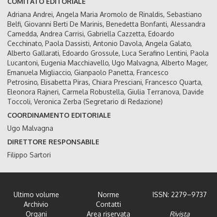
COMITATO EDITORIALE
Adriana Andrei, Angela Maria Aromolo de Rinaldis, Sebastiano
Belfi, Giovanni Berti De Marinis, Benedetta Bonfanti, Alessandra
Camedda, Andrea Carrisi, Gabriella Cazzetta, Edoardo
Cecchinato, Paola Dassisti, Antonio Davola, Angela Galato,
Alberto Gallarati, Edoardo Grossule, Luca Serafino Lentini, Paola
Lucantoni, Eugenia Macchiavello, Ugo Malvagna, Alberto Mager,
Emanuela Migliaccio, Gianpaolo Panetta, Francesco
Petrosino, Elisabetta Piras, Chiara Presciani, Francesco Quarta,
Eleonora Rajneri, Carmela Robustella, Giulia Terranova, Davide
Toccoli, Veronica Zerba (Segretario di Redazione)
COORDINAMENTO EDITORIALE
Ugo Malvagna
DIRETTORE RESPONSABILE
Filippo Sartori
Ultimo volume
Norme
ISSN: 2279–9737
Archivio
Contatti
Organi
Area riservata
Rivista