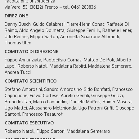
Facoltà di Giurisprudenza
via Verdi 53, (38122) Trento – tel. 0461 283836
DIREZIONE
Danny Busch, Guido Calabresi, Pierre-Henri Conac, Raffaele Di
Raimo, Aldo Angelo Dolmetta, Giuseppe Ferri Jr., Raffaele Lener,
Udo Reifner, Filippo Sartori, Antonella Sciarrone Alibrandi,
Thomas Ulen
COMITATO DI DIREZIONE
Filippo Annunziata, Paoloefisio Corrias, Matteo De Poli, Alberto
Lupoi, Roberto Natoli, Maddalena Rabitti, Maddalena Semeraro,
Andrea Tucci
COMITATO SCIENTIFICO
Stefano Ambrosini, Sandro Amorosino, Sido Bonfatti, Francesco
Capriglione, Fulvio Cortese, Aurelio Gentili, Giuseppe Guizzi,
Bruno Inzitari, Marco Lamandini, Daniele Maffeis, Rainer Masera,
Ugo Mattei, Alessandro Melchionda, Ugo Patroni Griffi, Giuseppe
Santoni, Francesco Tesauro†
COMITATO ESECUTIVO
Roberto Natoli, Filippo Sartori, Maddalena Semeraro