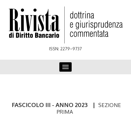
Skip
to
main
content
ISSN: 2279–9737
Toggle
navigation
FASCICOLO III - ANNO 2023
|
SEZIONE
PRIMA