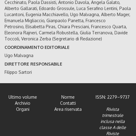
Cecchinato, Paola Dassisti, Antonio Davola, Angela Galato,
Alberto Gallarati, Edoardo Grossule, Luca Serafino Lentini, Paola
Lucantoni, Eugenia Macchiavello, Ugo Malvagna, Alberto Mager,
Emanuela Migliaccio, Gianpaolo Panetta, Francesco
Petrosino, Elisabetta Piras, Chiara Presciani, Francesco Quarta,
Eleonora Rajneri, Carmela Robustella, Giulia Terranova, Davide
Toccoli, Veronica Zerba (Segretario di Redazione)
COORDINAMENTO EDITORIALE
Ugo Malvagna
DIRETTORE RESPONSABILE
Filippo Sartori
Ultimo volume
Norme
ISSN: 2279–9737
Archivio
Contatti
Organi
Area riservata
Rivista
trimestrale
inclusa nella
classe A delle
Riviste