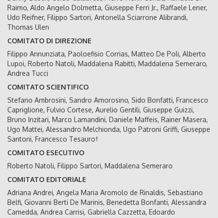
Raimo, Aldo Angelo Dolmetta, Giuseppe Ferri Jr., Raffaele Lener,
Udo Reifner, Filippo Sartori, Antonella Sciarrone Alibrandi,
Thomas Ulen
COMITATO DI DIREZIONE
Filippo Annunziata, Paoloefisio Corrias, Matteo De Poli, Alberto
Lupoi, Roberto Natoli, Maddalena Rabitti, Maddalena Semeraro,
Andrea Tucci
COMITATO SCIENTIFICO
Stefano Ambrosini, Sandro Amorosino, Sido Bonfatti, Francesco
Capriglione, Fulvio Cortese, Aurelio Gentili, Giuseppe Guizzi,
Bruno Inzitari, Marco Lamandini, Daniele Maffeis, Rainer Masera,
Ugo Mattei, Alessandro Melchionda, Ugo Patroni Griffi, Giuseppe
Santoni, Francesco Tesauro†
COMITATO ESECUTIVO
Roberto Natoli, Filippo Sartori, Maddalena Semeraro
COMITATO EDITORIALE
Adriana Andrei, Angela Maria Aromolo de Rinaldis, Sebastiano
Belfi, Giovanni Berti De Marinis, Benedetta Bonfanti, Alessandra
Camedda, Andrea Carrisi, Gabriella Cazzetta, Edoardo