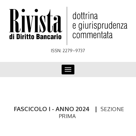
Skip
to
main
content
ISSN: 2279–9737
Toggle
navigation
FASCICOLO I - ANNO 2024
|
SEZIONE
PRIMA