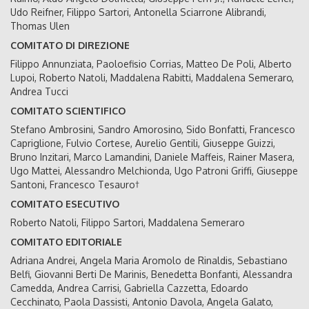
Udo Reifner, Filippo Sartori, Antonella Sciarrone Alibrandi,
Thomas Ulen
COMITATO DI DIREZIONE
Filippo Annunziata, Paoloefisio Corrias, Matteo De Poli, Alberto
Lupoi, Roberto Natoli, Maddalena Rabitti, Maddalena Semeraro,
Andrea Tucci
COMITATO SCIENTIFICO
Stefano Ambrosini, Sandro Amorosino, Sido Bonfatti, Francesco
Capriglione, Fulvio Cortese, Aurelio Gentili, Giuseppe Guizzi,
Bruno Inzitari, Marco Lamandini, Daniele Maffeis, Rainer Masera,
Ugo Mattei, Alessandro Melchionda, Ugo Patroni Griffi, Giuseppe
Santoni, Francesco Tesauro†
COMITATO ESECUTIVO
Roberto Natoli, Filippo Sartori, Maddalena Semeraro
COMITATO EDITORIALE
Adriana Andrei, Angela Maria Aromolo de Rinaldis, Sebastiano
Belfi, Giovanni Berti De Marinis, Benedetta Bonfanti, Alessandra
Camedda, Andrea Carrisi, Gabriella Cazzetta, Edoardo
Cecchinato, Paola Dassisti, Antonio Davola, Angela Galato,