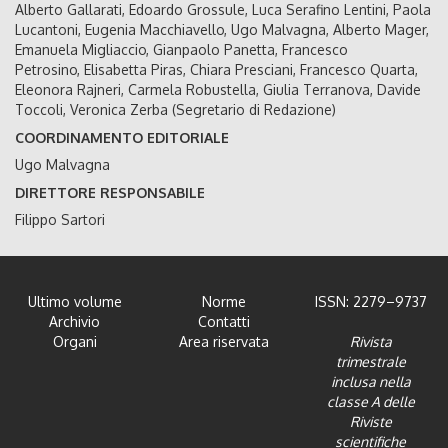
Alberto Gallarati, Edoardo Grossule, Luca Serafino Lentini, Paola
Lucantoni, Eugenia Macchiavello, Ugo Malvagna, Alberto Mager,
Emanuela Migliaccio, Gianpaolo Panetta, Francesco
Petrosino, Elisabetta Piras, Chiara Presciani, Francesco Quarta,
Eleonora Rajneri, Carmela Robustella, Giulia Terranova, Davide
Toccoli, Veronica Zerba (Segretario di Redazione)
COORDINAMENTO EDITORIALE
Ugo Malvagna
DIRETTORE RESPONSABILE
Filippo Sartori
Ultimo volume
Norme
ISSN: 2279–9737
Archivio
Contatti
Organi
Area riservata
Rivista
trimestrale
inclusa nella
classe A delle
Riviste
scientifiche