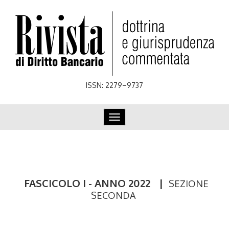
Skip
to
main
content
ISSN: 2279–9737
Toggle
navigation
FASCICOLO I - ANNO 2022
|
SEZIONE
SECONDA