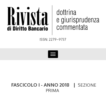
Skip
to
main
content
ISSN: 2279–9737
Toggle
navigation
FASCICOLO I - ANNO 2018
|
SEZIONE
PRIMA