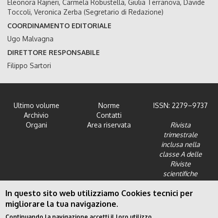
Eleonora Rajneri, Carmela Robustella, Giulia Terranova, Davide
Toccoli, Veronica Zerba (Segretario di Redazione)
COORDINAMENTO EDITORIALE
Ugo Malvagna
DIRETTORE RESPONSABILE
Filippo Sartori
Ultimo volume
Norme
ISSN: 2279–9737
Archivio
Contatti
Organi
Area riservata
Rivista
trimestrale
inclusa nella
classe A delle
Riviste
scientifiche
dell'Area 12 -
In questo sito web utilizziamo Cookies tecnici per
Scienze giuridiche
migliorare la tua navigazione.
Continuando la navigazione accetti il loro utilizzo.