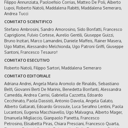
Filippo Annunziata, Paoloefisio Corrias, Matteo De Poli, Alberto
Lupoi, Roberto Natoli, Maddalena Rabitti, Maddalena Semeraro,
Andrea Tucci
COMITATO SCIENTIFICO
Stefano Ambrosini, Sandro Amorosino, Sido Bonfatti, Francesco
Capriglione, Fulvio Cortese, Aurelio Gentili, Giuseppe Guizzi,
Bruno Inzitari, Marco Lamandini, Daniele Maffeis, Rainer Masera,
Ugo Mattei, Alessandro Melchionda, Ugo Patroni Griffi, Giuseppe
Santoni, Francesco Tesauro†
COMITATO ESECUTIVO
Roberto Natoli, Filippo Sartori, Maddalena Semeraro
COMITATO EDITORIALE
Adriana Andrei, Angela Maria Aromolo de Rinaldis, Sebastiano
Belfi, Giovanni Berti De Marinis, Benedetta Bonfanti, Alessandra
Camedda, Andrea Carrisi, Gabriella Cazzetta, Edoardo
Cecchinato, Paola Dassisti, Antonio Davola, Angela Galato,
Alberto Gallarati, Edoardo Grossule, Luca Serafino Lentini, Paola
Lucantoni, Eugenia Macchiavello, Ugo Malvagna, Alberto Mager,
Emanuela Migliaccio, Gianpaolo Panetta, Francesco
Petrosino, Elisabetta Piras, Chiara Presciani, Francesco Quarta,