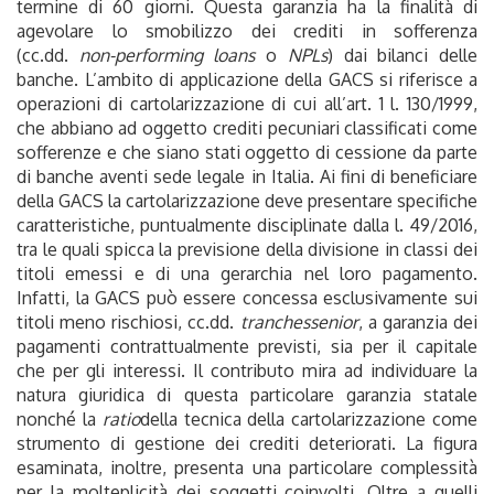
termine di 60 giorni. Questa garanzia ha la finalità di
agevolare lo smobilizzo dei crediti in sofferenza
(cc.dd.
non-performing loans
o
NPLs
) dai bilanci delle
banche. L’ambito di applicazione della GACS si riferisce a
operazioni di cartolarizzazione di cui all’art. 1 l. 130/1999,
che abbiano ad oggetto crediti pecuniari classificati come
sofferenze e che siano stati oggetto di cessione da parte
di banche aventi sede legale in Italia. Ai fini di beneficiare
della GACS la cartolarizzazione deve presentare specifiche
caratteristiche, puntualmente disciplinate dalla l. 49/2016,
tra le quali spicca la previsione della divisione in classi dei
titoli emessi e di una gerarchia nel loro pagamento.
Infatti, la GACS può essere concessa esclusivamente sui
titoli meno rischiosi, cc.dd.
tranches
senior
, a garanzia dei
pagamenti contrattualmente previsti, sia per il capitale
che per gli interessi. Il contributo mira ad individuare la
natura giuridica di questa particolare garanzia statale
nonché la
ratio
della tecnica della cartolarizzazione come
strumento di gestione dei crediti deteriorati. La figura
esaminata, inoltre, presenta una particolare complessità
per la molteplicità dei soggetti coinvolti. Oltre a quelli