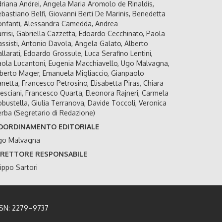
riana Andrei, Angela Maria Aromolo de Rinaldis,
bastiano Belfi, Giovanni Berti De Marinis, Benedetta
nfanti, Alessandra Camedda, Andrea
rrisi, Gabriella Cazzetta, Edoardo Cecchinato, Paola
ssisti, Antonio Davola, Angela Galato, Alberto
llarati, Edoardo Grossule, Luca Serafino Lentini,
ola Lucantoni, Eugenia Macchiavello, Ugo Malvagna,
berto Mager, Emanuela Migliaccio, Gianpaolo
netta, Francesco Petrosino, Elisabetta Piras, Chiara
esciani, Francesco Quarta, Eleonora Rajneri, Carmela
bustella, Giulia Terranova, Davide Toccoli, Veronica
rba (Segretario di Redazione)
OORDINAMENTO EDITORIALE
go Malvagna
IRETTORE RESPONSABILE
lippo Sartori
SSN: 2279–9737