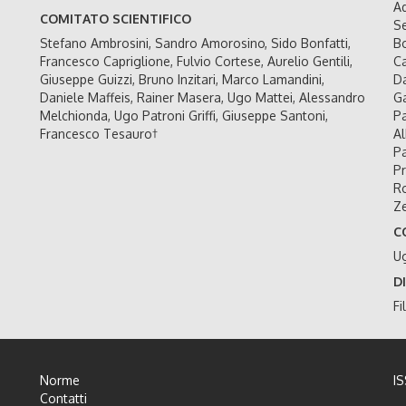
Ad
COMITATO SCIENTIFICO
Se
Stefano Ambrosini, Sandro Amorosino, Sido Bonfatti,
Bo
Francesco Capriglione, Fulvio Cortese, Aurelio Gentili,
Ca
Giuseppe Guizzi, Bruno Inzitari, Marco Lamandini,
Da
Daniele Maffeis, Rainer Masera, Ugo Mattei, Alessandro
Ga
Melchionda, Ugo Patroni Griffi, Giuseppe Santoni,
Pa
Francesco Tesauro†
Al
Pa
Pr
Ro
Ze
C
U
D
Fi
Norme
I
Contatti