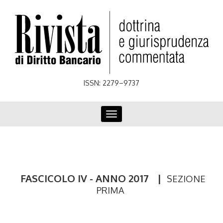
Skip
to
main
content
ISSN: 2279–9737
Toggle
navigation
FASCICOLO IV - ANNO 2017
|
SEZIONE
PRIMA