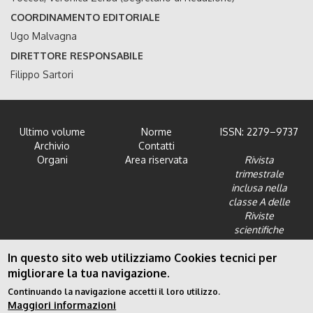
COORDINAMENTO EDITORIALE
Ugo Malvagna
DIRETTORE RESPONSABILE
Filippo Sartori
Ultimo volume
Norme
ISSN: 2279–9737
Archivio
Contatti
Organi
Area riservata
Rivista
trimestrale
inclusa nella
classe A delle
Riviste
scientifiche
dell'Area 12 -
In questo sito web utilizziamo Cookies tecnici per
Scienze giuridiche
migliorare la tua navigazione.
Continuando la navigazione accetti il loro utilizzo.
Maggiori informazioni
Privacy Policy
|
Cookies