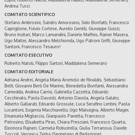
Andrea Tucci
COMITATO SCIENTIFICO
Stefano Ambrosini, Sandro Amorosino, Sido Bonfatti, Francesco
Capriglione, Fulvio Cortese, Aurelio Gentili, Giuseppe Guizzi,
Bruno Inzitari, Marco Lamandini, Daniele Maffeis, Rainer Masera,
Ugo Mattei, Alessandro Melchionda, Ugo Patroni Griffi, Giuseppe
Santoni, Francesco Tesauro†
COMITATO ESECUTIVO
Roberto Natoli, Filippo Sartori, Maddalena Semeraro
COMITATO EDITORIALE
Adriana Andrei, Angela Maria Aromolo de Rinaldis, Sebastiano
Belfi, Giovanni Berti De Marinis, Benedetta Bonfanti, Alessandra
Camedda, Andrea Carrisi, Gabriella Cazzetta, Edoardo
Cecchinato, Paola Dassisti, Antonio Davola, Angela Galato,
Alberto Gallarati, Edoardo Grossule, Luca Serafino Lentini, Paola
Lucantoni, Eugenia Macchiavello, Ugo Malvagna, Alberto Mager,
Emanuela Migliaccio, Gianpaolo Panetta, Francesco
Petrosino, Elisabetta Piras, Chiara Presciani, Francesco Quarta,
Eleonora Rajneri, Carmela Robustella, Giulia Terranova, Davide
Toccoli, Veronica Zerba (Segretario di Redazione)