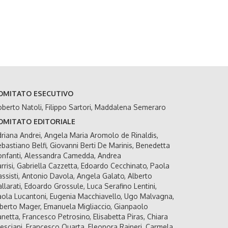
OMITATO ESECUTIVO
berto Natoli, Filippo Sartori, Maddalena Semeraro
OMITATO EDITORIALE
riana Andrei, Angela Maria Aromolo de Rinaldis,
bastiano Belfi, Giovanni Berti De Marinis, Benedetta
nfanti, Alessandra Camedda, Andrea
rrisi, Gabriella Cazzetta, Edoardo Cecchinato, Paola
ssisti, Antonio Davola, Angela Galato, Alberto
llarati, Edoardo Grossule, Luca Serafino Lentini,
ola Lucantoni, Eugenia Macchiavello, Ugo Malvagna,
berto Mager, Emanuela Migliaccio, Gianpaolo
netta, Francesco Petrosino, Elisabetta Piras, Chiara
esciani, Francesco Quarta, Eleonora Rajneri, Carmela