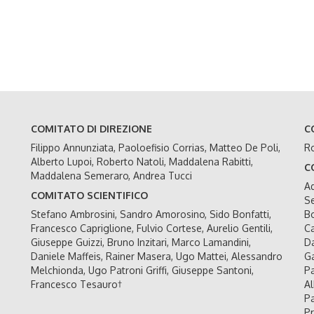
COMITATO DI DIREZIONE
C
Filippo Annunziata, Paoloefisio Corrias, Matteo De Poli,
Ro
Alberto Lupoi, Roberto Natoli, Maddalena Rabitti,
C
Maddalena Semeraro, Andrea Tucci
Ad
COMITATO SCIENTIFICO
Se
Stefano Ambrosini, Sandro Amorosino, Sido Bonfatti,
Bo
Francesco Capriglione, Fulvio Cortese, Aurelio Gentili,
Ca
Giuseppe Guizzi, Bruno Inzitari, Marco Lamandini,
Da
Daniele Maffeis, Rainer Masera, Ugo Mattei, Alessandro
Ga
Melchionda, Ugo Patroni Griffi, Giuseppe Santoni,
Pa
Francesco Tesauro†
Al
Pa
Pr