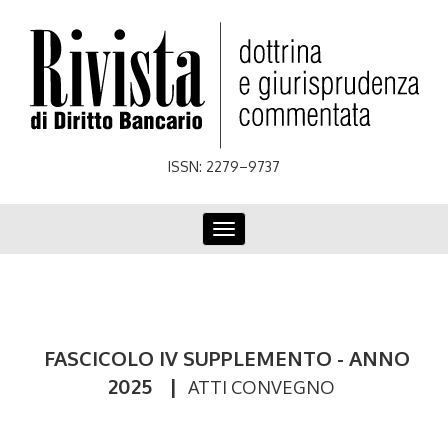
Skip
to
main
content
ISSN: 2279–9737
Toggle
navigation
FASCICOLO IV SUPPLEMENTO - ANNO
2025
|
ATTI CONVEGNO