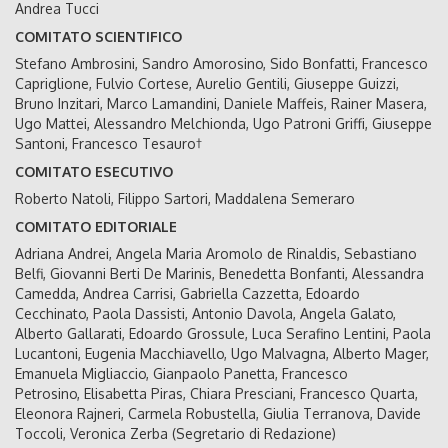
Andrea Tucci
COMITATO SCIENTIFICO
Stefano Ambrosini, Sandro Amorosino, Sido Bonfatti, Francesco
Capriglione, Fulvio Cortese, Aurelio Gentili, Giuseppe Guizzi,
Bruno Inzitari, Marco Lamandini, Daniele Maffeis, Rainer Masera,
Ugo Mattei, Alessandro Melchionda, Ugo Patroni Griffi, Giuseppe
Santoni, Francesco Tesauro†
COMITATO ESECUTIVO
Roberto Natoli, Filippo Sartori, Maddalena Semeraro
COMITATO EDITORIALE
Adriana Andrei, Angela Maria Aromolo de Rinaldis, Sebastiano
Belfi, Giovanni Berti De Marinis, Benedetta Bonfanti, Alessandra
Camedda, Andrea Carrisi, Gabriella Cazzetta, Edoardo
Cecchinato, Paola Dassisti, Antonio Davola, Angela Galato,
Alberto Gallarati, Edoardo Grossule, Luca Serafino Lentini, Paola
Lucantoni, Eugenia Macchiavello, Ugo Malvagna, Alberto Mager,
Emanuela Migliaccio, Gianpaolo Panetta, Francesco
Petrosino, Elisabetta Piras, Chiara Presciani, Francesco Quarta,
Eleonora Rajneri, Carmela Robustella, Giulia Terranova, Davide
Toccoli, Veronica Zerba (Segretario di Redazione)