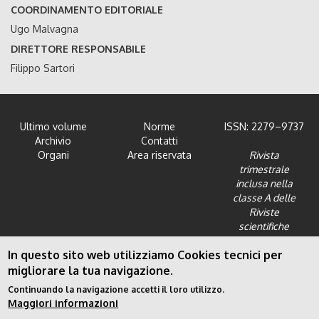
COORDINAMENTO EDITORIALE
Ugo Malvagna
DIRETTORE RESPONSABILE
Filippo Sartori
Ultimo volume
Norme
ISSN: 2279–9737
Archivio
Contatti
Organi
Area riservata
Rivista
trimestrale
inclusa nella
classe A delle
Riviste
scientifiche
dell'Area 12 -
In questo sito web utilizziamo Cookies tecnici per
Scienze giuridiche
migliorare la tua navigazione.
Continuando la navigazione accetti il loro utilizzo.
Maggiori informazioni
Privacy Policy
|
Cookies