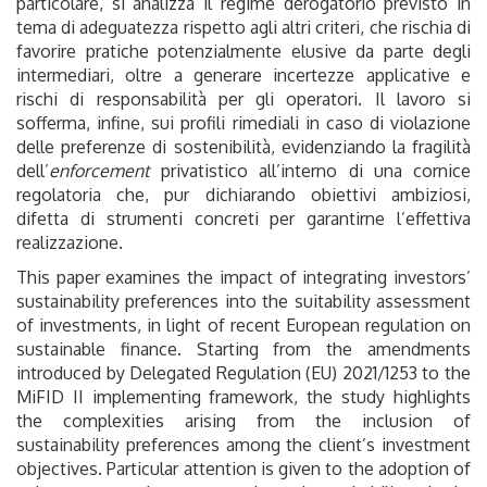
particolare, si analizza il regime derogatorio previsto in
tema di adeguatezza rispetto agli altri criteri, che rischia di
favorire pratiche potenzialmente elusive da parte degli
intermediari, oltre a generare incertezze applicative e
rischi di responsabilità per gli operatori. Il lavoro si
sofferma, infine, sui profili rimediali in caso di violazione
delle preferenze di sostenibilità, evidenziando la fragilità
dell’
enforcement
privatistico all’interno di una cornice
regolatoria che, pur dichiarando obiettivi ambiziosi,
difetta di strumenti concreti per garantirne l’effettiva
realizzazione.
This paper examines the impact of integrating investors’
sustainability preferences into the suitability assessment
of investments, in light of recent European regulation on
sustainable finance. Starting from the amendments
introduced by Delegated Regulation (EU) 2021/1253 to the
MiFID II implementing framework, the study highlights
the complexities arising from the inclusion of
sustainability preferences among the client’s investment
objectives. Particular attention is given to the adoption of