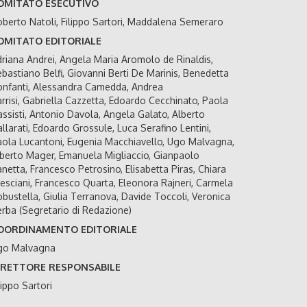
OMITATO ESECUTIVO
berto Natoli, Filippo Sartori, Maddalena Semeraro
OMITATO EDITORIALE
riana Andrei, Angela Maria Aromolo de Rinaldis,
bastiano Belfi, Giovanni Berti De Marinis, Benedetta
nfanti, Alessandra Camedda, Andrea
rrisi, Gabriella Cazzetta, Edoardo Cecchinato, Paola
ssisti, Antonio Davola, Angela Galato, Alberto
llarati, Edoardo Grossule, Luca Serafino Lentini,
ola Lucantoni, Eugenia Macchiavello, Ugo Malvagna,
berto Mager, Emanuela Migliaccio, Gianpaolo
netta, Francesco Petrosino, Elisabetta Piras, Chiara
esciani, Francesco Quarta, Eleonora Rajneri, Carmela
bustella, Giulia Terranova, Davide Toccoli, Veronica
rba (Segretario di Redazione)
OORDINAMENTO EDITORIALE
go Malvagna
IRETTORE RESPONSABILE
lippo Sartori