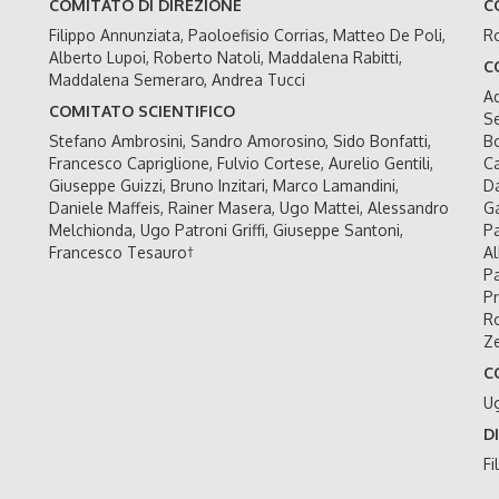
COMITATO DI DIREZIONE
C
Filippo Annunziata, Paoloefisio Corrias, Matteo De Poli,
Ro
Alberto Lupoi, Roberto Natoli, Maddalena Rabitti,
C
Maddalena Semeraro, Andrea Tucci
Ad
COMITATO SCIENTIFICO
Se
Stefano Ambrosini, Sandro Amorosino, Sido Bonfatti,
Bo
Francesco Capriglione, Fulvio Cortese, Aurelio Gentili,
Ca
Giuseppe Guizzi, Bruno Inzitari, Marco Lamandini,
Da
Daniele Maffeis, Rainer Masera, Ugo Mattei, Alessandro
Ga
Melchionda, Ugo Patroni Griffi, Giuseppe Santoni,
Pa
Francesco Tesauro†
Al
Pa
Pr
Ro
Ze
C
U
D
Fi