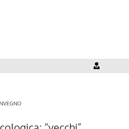
ONVEGNO
cologica: “vecchi”