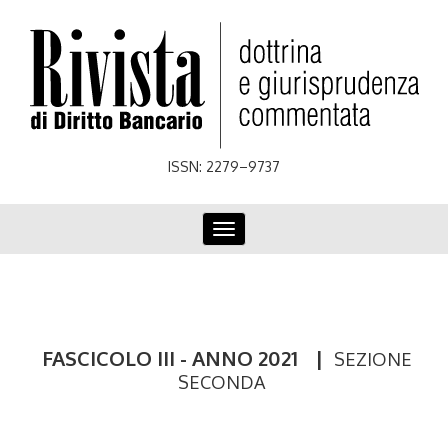
Skip
to
main
content
ISSN: 2279–9737
Toggle
navigation
FASCICOLO III - ANNO 2021
|
SEZIONE
SECONDA