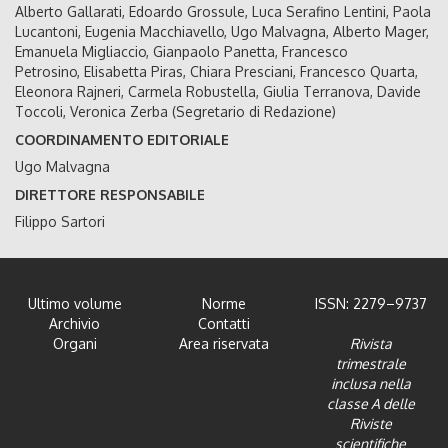
Alberto Gallarati, Edoardo Grossule, Luca Serafino Lentini, Paola
Lucantoni, Eugenia Macchiavello, Ugo Malvagna, Alberto Mager,
Emanuela Migliaccio, Gianpaolo Panetta, Francesco
Petrosino, Elisabetta Piras, Chiara Presciani, Francesco Quarta,
Eleonora Rajneri, Carmela Robustella, Giulia Terranova, Davide
Toccoli, Veronica Zerba (Segretario di Redazione)
COORDINAMENTO EDITORIALE
Ugo Malvagna
DIRETTORE RESPONSABILE
Filippo Sartori
Ultimo volume
Norme
ISSN: 2279–9737
Archivio
Contatti
Organi
Area riservata
Rivista
trimestrale
inclusa nella
classe A delle
Riviste
scientifiche