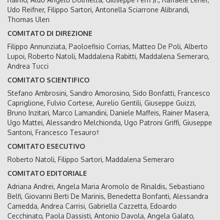
Udo Reifner, Filippo Sartori, Antonella Sciarrone Alibrandi,
Thomas Ulen
COMITATO DI DIREZIONE
Filippo Annunziata, Paoloefisio Corrias, Matteo De Poli, Alberto
Lupoi, Roberto Natoli, Maddalena Rabitti, Maddalena Semeraro,
Andrea Tucci
COMITATO SCIENTIFICO
Stefano Ambrosini, Sandro Amorosino, Sido Bonfatti, Francesco
Capriglione, Fulvio Cortese, Aurelio Gentili, Giuseppe Guizzi,
Bruno Inzitari, Marco Lamandini, Daniele Maffeis, Rainer Masera,
Ugo Mattei, Alessandro Melchionda, Ugo Patroni Griffi, Giuseppe
Santoni, Francesco Tesauro†
COMITATO ESECUTIVO
Roberto Natoli, Filippo Sartori, Maddalena Semeraro
COMITATO EDITORIALE
Adriana Andrei, Angela Maria Aromolo de Rinaldis, Sebastiano
Belfi, Giovanni Berti De Marinis, Benedetta Bonfanti, Alessandra
Camedda, Andrea Carrisi, Gabriella Cazzetta, Edoardo
Cecchinato, Paola Dassisti, Antonio Davola, Angela Galato,