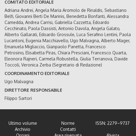
COMITATO EDITORIALE
Adriana Andrei, Angela Maria Aromolo de Rinaldis, Sebastiano
Belfi, Giovanni Berti De Marinis, Benedetta Bonfanti, Alessandra
Camedda, Andrea Carrisi, Gabriella Cazzetta, Edoardo
Cecchinato, Paola Dassisti, Antonio Davola, Angela Galato,
Alberto Gallarati, Edoardo Grossule, Luca Serafino Lentini, Paola
Lucantoni, Eugenia Macchiavello, Ugo Malvagna, Alberto Mager,
Emanuela Migliaccio, Gianpaolo Panetta, Francesco
Petrosino, Elisabetta Piras, Chiara Presciani, Francesco Quarta,
Eleonora Rajneri, Carmela Robustella, Giulia Terranova, Davide
Toccoli, Veronica Zerba (Segretario di Redazione)
COORDINAMENTO EDITORIALE
Ugo Malvagna
DIRETTORE RESPONSABILE
Filippo Sartori
Ultimo volume
Norme
ISSN: 2279–9737
Archivio
Contatti
Organi
Area riservata
Rivista