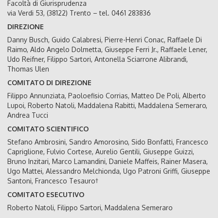
Facoltà di Giurisprudenza
via Verdi 53, (38122) Trento – tel. 0461 283836
DIREZIONE
Danny Busch, Guido Calabresi, Pierre-Henri Conac, Raffaele Di
Raimo, Aldo Angelo Dolmetta, Giuseppe Ferri Jr., Raffaele Lener,
Udo Reifner, Filippo Sartori, Antonella Sciarrone Alibrandi,
Thomas Ulen
COMITATO DI DIREZIONE
Filippo Annunziata, Paoloefisio Corrias, Matteo De Poli, Alberto
Lupoi, Roberto Natoli, Maddalena Rabitti, Maddalena Semeraro,
Andrea Tucci
COMITATO SCIENTIFICO
Stefano Ambrosini, Sandro Amorosino, Sido Bonfatti, Francesco
Capriglione, Fulvio Cortese, Aurelio Gentili, Giuseppe Guizzi,
Bruno Inzitari, Marco Lamandini, Daniele Maffeis, Rainer Masera,
Ugo Mattei, Alessandro Melchionda, Ugo Patroni Griffi, Giuseppe
Santoni, Francesco Tesauro†
COMITATO ESECUTIVO
Roberto Natoli, Filippo Sartori, Maddalena Semeraro