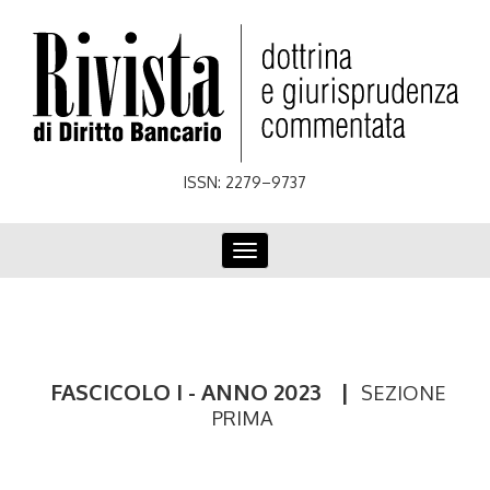
Skip
to
main
content
ISSN: 2279–9737
Toggle
navigation
FASCICOLO I - ANNO 2023
|
SEZIONE
PRIMA