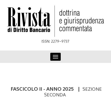
Skip
to
main
content
ISSN: 2279–9737
Toggle
navigation
FASCICOLO II - ANNO 2025
|
SEZIONE
SECONDA