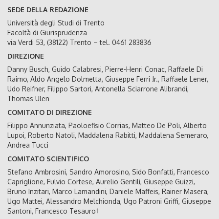
SEDE DELLA REDAZIONE
Università degli Studi di Trento
Facoltà di Giurisprudenza
via Verdi 53, (38122) Trento – tel. 0461 283836
DIREZIONE
Danny Busch, Guido Calabresi, Pierre-Henri Conac, Raffaele Di
Raimo, Aldo Angelo Dolmetta, Giuseppe Ferri Jr., Raffaele Lener,
Udo Reifner, Filippo Sartori, Antonella Sciarrone Alibrandi,
Thomas Ulen
COMITATO DI DIREZIONE
Filippo Annunziata, Paoloefisio Corrias, Matteo De Poli, Alberto
Lupoi, Roberto Natoli, Maddalena Rabitti, Maddalena Semeraro,
Andrea Tucci
COMITATO SCIENTIFICO
Stefano Ambrosini, Sandro Amorosino, Sido Bonfatti, Francesco
Capriglione, Fulvio Cortese, Aurelio Gentili, Giuseppe Guizzi,
Bruno Inzitari, Marco Lamandini, Daniele Maffeis, Rainer Masera,
Ugo Mattei, Alessandro Melchionda, Ugo Patroni Griffi, Giuseppe
Santoni, Francesco Tesauro†