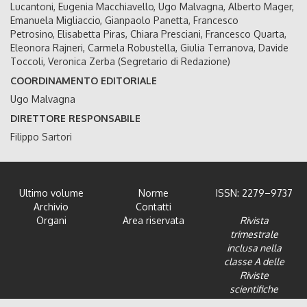
Lucantoni, Eugenia Macchiavello, Ugo Malvagna, Alberto Mager,
Emanuela Migliaccio, Gianpaolo Panetta, Francesco
Petrosino, Elisabetta Piras, Chiara Presciani, Francesco Quarta,
Eleonora Rajneri, Carmela Robustella, Giulia Terranova, Davide
Toccoli, Veronica Zerba (Segretario di Redazione)
COORDINAMENTO EDITORIALE
Ugo Malvagna
DIRETTORE RESPONSABILE
Filippo Sartori
Ultimo volume
Norme
ISSN: 2279–9737
Archivio
Contatti
Organi
Area riservata
Rivista
trimestrale
inclusa nella
classe A delle
Riviste
scientifiche
dell'Area 12 -