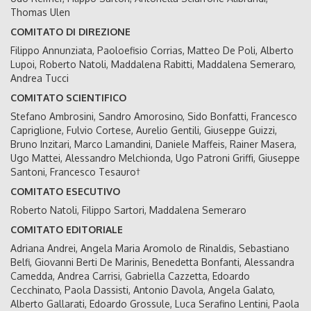
Thomas Ulen
COMITATO DI DIREZIONE
Filippo Annunziata, Paoloefisio Corrias, Matteo De Poli, Alberto
Lupoi, Roberto Natoli, Maddalena Rabitti, Maddalena Semeraro,
Andrea Tucci
COMITATO SCIENTIFICO
Stefano Ambrosini, Sandro Amorosino, Sido Bonfatti, Francesco
Capriglione, Fulvio Cortese, Aurelio Gentili, Giuseppe Guizzi,
Bruno Inzitari, Marco Lamandini, Daniele Maffeis, Rainer Masera,
Ugo Mattei, Alessandro Melchionda, Ugo Patroni Griffi, Giuseppe
Santoni, Francesco Tesauro†
COMITATO ESECUTIVO
Roberto Natoli, Filippo Sartori, Maddalena Semeraro
COMITATO EDITORIALE
Adriana Andrei, Angela Maria Aromolo de Rinaldis, Sebastiano
Belfi, Giovanni Berti De Marinis, Benedetta Bonfanti, Alessandra
Camedda, Andrea Carrisi, Gabriella Cazzetta, Edoardo
Cecchinato, Paola Dassisti, Antonio Davola, Angela Galato,
Alberto Gallarati, Edoardo Grossule, Luca Serafino Lentini, Paola