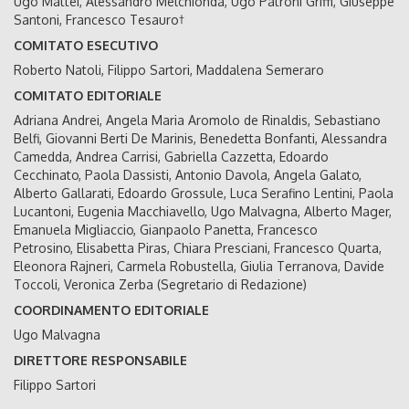
Ugo Mattei, Alessandro Melchionda, Ugo Patroni Griffi, Giuseppe
Santoni, Francesco Tesauro†
COMITATO ESECUTIVO
Roberto Natoli, Filippo Sartori, Maddalena Semeraro
COMITATO EDITORIALE
Adriana Andrei, Angela Maria Aromolo de Rinaldis, Sebastiano
Belfi, Giovanni Berti De Marinis, Benedetta Bonfanti, Alessandra
Camedda, Andrea Carrisi, Gabriella Cazzetta, Edoardo
Cecchinato, Paola Dassisti, Antonio Davola, Angela Galato,
Alberto Gallarati, Edoardo Grossule, Luca Serafino Lentini, Paola
Lucantoni, Eugenia Macchiavello, Ugo Malvagna, Alberto Mager,
Emanuela Migliaccio, Gianpaolo Panetta, Francesco
Petrosino, Elisabetta Piras, Chiara Presciani, Francesco Quarta,
Eleonora Rajneri, Carmela Robustella, Giulia Terranova, Davide
Toccoli, Veronica Zerba (Segretario di Redazione)
COORDINAMENTO EDITORIALE
Ugo Malvagna
DIRETTORE RESPONSABILE
Filippo Sartori