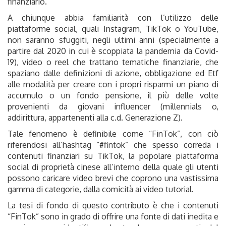
finanziario.
A chiunque abbia familiarità con l’utilizzo delle
piattaforme social, quali Instagram, TikTok o YouTube,
non saranno sfuggiti, negli ultimi anni (specialmente a
partire dal 2020 in cui è scoppiata la pandemia da Covid-
19), video o reel che trattano tematiche finanziarie, che
spaziano dalle definizioni di azione, obbligazione ed Etf
alle modalità per creare con i propri risparmi un piano di
accumulo o un fondo pensione, il più delle volte
provenienti da giovani influencer (millennials o,
addirittura, appartenenti alla c.d. Generazione Z).
Tale fenomeno è definibile come “FinTok”, con ciò
riferendosi all’hashtag “#fintok” che spesso correda i
contenuti finanziari su TikTok, la popolare piattaforma
social di proprietà cinese all’interno della quale gli utenti
possono caricare video brevi che coprono una vastissima
gamma di categorie, dalla comicità ai video tutorial.
La tesi di fondo di questo contributo è che i contenuti
“FinTok” sono in grado di offrire una fonte di dati inedita e