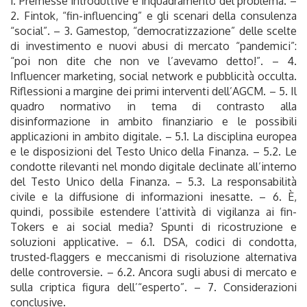
1. Premesse introduttive e inquadramento del problema. –
2. Fintok, “fin-influencing” e gli scenari della consulenza
“social”. – 3. Gamestop, “democratizzazione” delle scelte
di investimento e nuovi abusi di mercato “pandemici”:
“poi non dite che non ve l’avevamo detto!”. – 4.
Influencer marketing, social network e pubblicità occulta.
Riflessioni a margine dei primi interventi dell’AGCM. – 5. Il
quadro normativo in tema di contrasto alla
disinformazione in ambito finanziario e le possibili
applicazioni in ambito digitale. – 5.1. La disciplina europea
e le disposizioni del Testo Unico della Finanza. – 5.2. Le
condotte rilevanti nel mondo digitale declinate all’interno
del Testo Unico della Finanza. – 5.3. La responsabilità
civile e la diffusione di informazioni inesatte. – 6. È,
quindi, possibile estendere l’attività di vigilanza ai fin-
Tokers e ai social media? Spunti di ricostruzione e
soluzioni applicative. – 6.1. DSA, codici di condotta,
trusted-flaggers e meccanismi di risoluzione alternativa
delle controversie. – 6.2. Ancora sugli abusi di mercato e
sulla criptica figura dell’“esperto”. – 7. Considerazioni
conclusive.