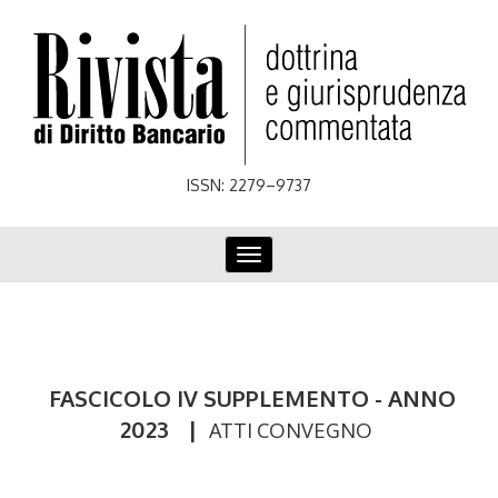
Skip
to
main
content
ISSN: 2279–9737
Toggle
navigation
FASCICOLO IV SUPPLEMENTO - ANNO
2023
|
ATTI CONVEGNO