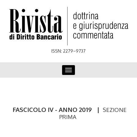
Skip
to
main
content
ISSN: 2279–9737
Toggle
navigation
FASCICOLO IV - ANNO 2019
|
SEZIONE
PRIMA