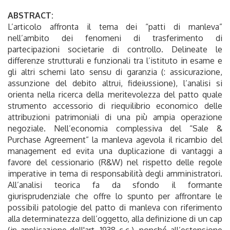
ABSTRACT:
L’articolo affronta il tema dei “patti di manleva”
nell’ambito dei fenomeni di trasferimento di
partecipazioni societarie di controllo. Delineate le
differenze strutturali e funzionali tra l’istituto in esame e
gli altri schemi lato sensu di garanzia (: assicurazione,
assunzione del debito altrui, fideiussione), l’analisi si
orienta nella ricerca della meritevolezza del patto quale
strumento accessorio di riequilibrio economico delle
attribuzioni patrimoniali di una più ampia operazione
negoziale. Nell’economia complessiva del “Sale &
Purchase Agreement” la manleva agevola il ricambio del
management ed evita una duplicazione di vantaggi a
favore del cessionario (R&W) nel rispetto delle regole
imperative in tema di responsabilità degli amministratori.
All’analisi teorica fa da sfondo il formante
giurisprudenziale che offre lo spunto per affrontare le
possibili patologie del patto di manleva con riferimento
alla determinatezza dell’oggetto, alla definizione di un cap
(in applicazione dell'art. 1938 c.c.), nonché all’estensione