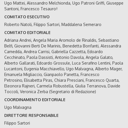
Ugo Mattei, Alessandro Melchionda, Ugo Patroni Griffi, Giuseppe
Santoni, Francesco Tesauro†
COMITATO ESECUTIVO
Roberto Natoli, Filippo Sartori, Maddalena Semeraro
COMITATO EDITORIALE
Adriana Andrei, Angela Maria Aromolo de Rinaldis, Sebastiano
Belfi, Giovanni Berti De Marinis, Benedetta Bonfanti, Alessandra
Camedda, Andrea Carrisi, Gabriella Cazzetta, Edoardo
Cecchinato, Paola Dassisti, Antonio Davola, Angela Galato,
Alberto Gallarati, Edoardo Grossule, Luca Serafino Lentini, Paola
Lucantoni, Eugenia Macchiavello, Ugo Malvagna, Alberto Mager,
Emanuela Migliaccio, Gianpaolo Panetta, Francesco
Petrosino, Elisabetta Piras, Chiara Presciani, Francesco Quarta,
Eleonora Rajneri, Carmela Robustella, Giulia Terranova, Davide
Toccoli, Veronica Zerba (Segretario di Redazione)
COORDINAMENTO EDITORIALE
Ugo Malvagna
DIRETTORE RESPONSABILE
Filippo Sartori