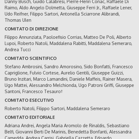
Danny Busch, Guido Calabresi, Pierre-Henri Conac, Raffaele Di
Raimo, Aldo Angelo Dolmetta, Giuseppe Ferri Jr., Raffaele Lener,
Udo Reifner, Filippo Sartori, Antonella Sciarrone Alibrandi,
Thomas Ulen
COMITATO DI DIREZIONE
Filippo Annunziata, Paoloefisio Corrias, Matteo De Poli, Alberto
Lupoi, Roberto Natoli, Maddalena Rabitti, Maddalena Semeraro,
Andrea Tucci
COMITATO SCIENTIFICO
Stefano Ambrosini, Sandro Amorosino, Sido Bonfatti, Francesco
Capriglione, Fulvio Cortese, Aurelio Gentili, Giuseppe Guizzi,
Bruno Inzitari, Marco Lamandini, Daniele Maffeis, Rainer Masera,
Ugo Mattei, Alessandro Melchionda, Ugo Patroni Griffi, Giuseppe
Santoni, Francesco Tesauro†
COMITATO ESECUTIVO
Roberto Natoli, Filippo Sartori, Maddalena Semeraro
COMITATO EDITORIALE
Adriana Andrei, Angela Maria Aromolo de Rinaldis, Sebastiano
Belfi, Giovanni Berti De Marinis, Benedetta Bonfanti, Alessandra
Camedda, Andrea Carrisi, Gabriella Cazzetta, Edoardo