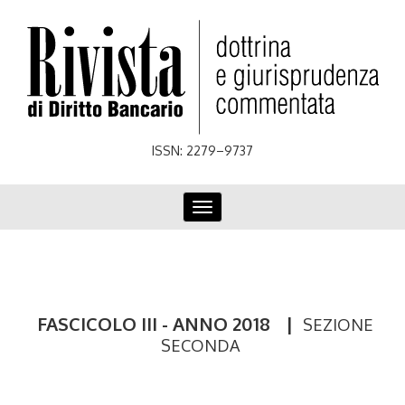
Skip
to
main
content
ISSN: 2279–9737
Toggle
navigation
FASCICOLO III - ANNO 2018
|
SEZIONE
SECONDA