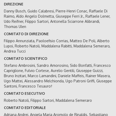
DIREZIONE
Danny Busch, Guido Calabresi, Pierre-Henri Conac, Raffaele Di
Raimo, Aldo Angelo Dolmetta, Giuseppe Ferri Jr., Raffaele Lener,
Udo Reifner, Filippo Sartori, Antonella Sciarrone Alibrandi,
Thomas Ulen
COMITATO DI DIREZIONE
Filippo Annunziata, Paoloefisio Corrias, Matteo De Poli, Alberto
Lupoi, Roberto Natoli, Maddalena Rabitti, Maddalena Semeraro,
Andrea Tucci
COMITATO SCIENTIFICO
Stefano Ambrosini, Sandro Amorosino, Sido Bonfatti, Francesco
Capriglione, Fulvio Cortese, Aurelio Gentili, Giuseppe Guizzi,
Bruno Inzitari, Marco Lamandini, Daniele Maffeis, Rainer Masera,
Ugo Mattei, Alessandro Melchionda, Ugo Patroni Griffi, Giuseppe
Santoni, Francesco Tesauro†
COMITATO ESECUTIVO
Roberto Natoli, Filippo Sartori, Maddalena Semeraro
COMITATO EDITORIALE
Adriana Andrei, Angela Maria Aromolo de Rinaldis, Sebastiano