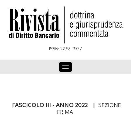
Skip
to
main
content
ISSN: 2279–9737
Toggle
navigation
FASCICOLO III - ANNO 2022
|
SEZIONE
PRIMA