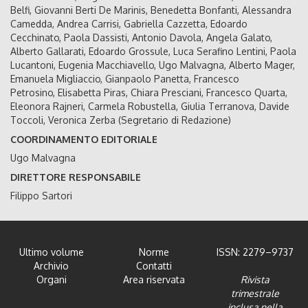
Belfi, Giovanni Berti De Marinis, Benedetta Bonfanti, Alessandra
Camedda, Andrea Carrisi, Gabriella Cazzetta, Edoardo
Cecchinato, Paola Dassisti, Antonio Davola, Angela Galato,
Alberto Gallarati, Edoardo Grossule, Luca Serafino Lentini, Paola
Lucantoni, Eugenia Macchiavello, Ugo Malvagna, Alberto Mager,
Emanuela Migliaccio, Gianpaolo Panetta, Francesco
Petrosino, Elisabetta Piras, Chiara Presciani, Francesco Quarta,
Eleonora Rajneri, Carmela Robustella, Giulia Terranova, Davide
Toccoli, Veronica Zerba (Segretario di Redazione)
COORDINAMENTO EDITORIALE
Ugo Malvagna
DIRETTORE RESPONSABILE
Filippo Sartori
Ultimo volume
Norme
ISSN: 2279–9737
Archivio
Contatti
Organi
Area riservata
Rivista
trimestrale
inclusa nella