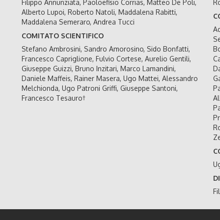
Filippo Annunziata, Paoloefisio Corrias, Matteo De Poli,
Ro
Alberto Lupoi, Roberto Natoli, Maddalena Rabitti,
C
Maddalena Semeraro, Andrea Tucci
Ad
COMITATO SCIENTIFICO
Se
Stefano Ambrosini, Sandro Amorosino, Sido Bonfatti,
Bo
Francesco Capriglione, Fulvio Cortese, Aurelio Gentili,
Ca
Giuseppe Guizzi, Bruno Inzitari, Marco Lamandini,
Da
Daniele Maffeis, Rainer Masera, Ugo Mattei, Alessandro
Ga
Melchionda, Ugo Patroni Griffi, Giuseppe Santoni,
Pa
Francesco Tesauro†
Al
Pa
Pr
Ro
Ze
C
U
D
Fi