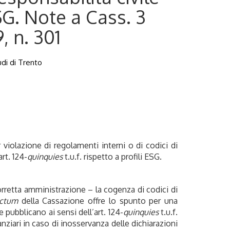
SG. Note a Cass. 3
, n. 301
udi di Trento
er violazione di regolamenti interni o di codici di
rt. 124-
quinquies
t.u.f. rispetto a profili ESG.
rretta amministrazione – la cogenza di codici di
ictum
della Cassazione offre lo spunto per una
 pubblicano ai sensi dell’art. 124-
quinquies
t.u.f.
anziari in caso di inosservanza delle dichiarazioni