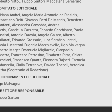
berto Natoli, Filippo Sartori, Maddalena Semeraro
OMITATO EDITORIALE
riana Andrei, Angela Maria Aromolo de Rinaldis,
bastiano Belfi, Giovanni Berti De Marinis, Benedetta
nfanti, Alessandra Camedda, Andrea
rrisi, Gabriella Cazzetta, Edoardo Cecchinato, Paola
ssisti, Antonio Davola, Angela Galato, Alberto
llarati, Edoardo Grossule, Luca Serafino Lentini,
ola Lucantoni, Eugenia Macchiavello, Ugo Malvagna,
berto Mager, Emanuela Migliaccio, Gianpaolo
netta, Francesco Petrosino, Elisabetta Piras, Chiara
esciani, Francesco Quarta, Eleonora Rajneri, Carmela
bustella, Giulia Terranova, Davide Toccoli, Veronica
rba (Segretario di Redazione)
OORDINAMENTO EDITORIALE
go Malvagna
IRETTORE RESPONSABILE
lippo Sartori