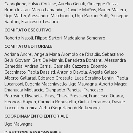
Capriglione, Fulvio Cortese, Aurelio Gentili, Giuseppe Guizzi,
Bruno Inzitari, Marco Lamandini, Daniele Maffeis, Rainer Masera,
Ugo Mattei, Alessandro Melchionda, Ugo Patroni Griffi, Giuseppe
Santoni, Francesco Tesauro†
COMITATO ESECUTIVO
Roberto Natoli, Filippo Sartori, Maddalena Semeraro
COMITATO EDITORIALE
Adriana Andrei, Angela Maria Aromolo de Rinaldis, Sebastiano
Belfi, Giovanni Berti De Marinis, Benedetta Bonfanti, Alessandra
Camedda, Andrea Carrisi, Gabriella Cazzetta, Edoardo
Cecchinato, Paola Dassisti, Antonio Davola, Angela Galato,
Alberto Gallarati, Edoardo Grossule, Luca Serafino Lentini, Paola
Lucantoni, Eugenia Macchiavello, Ugo Malvagna, Alberto Mager,
Emanuela Migliaccio, Gianpaolo Panetta, Francesco
Petrosino, Elisabetta Piras, Chiara Presciani, Francesco Quarta,
Eleonora Rajneri, Carmela Robustella, Giulia Terranova, Davide
Toccoli, Veronica Zerba (Segretario di Redazione)
COORDINAMENTO EDITORIALE
Ugo Malvagna
DIRETTORE RESPONSABILE