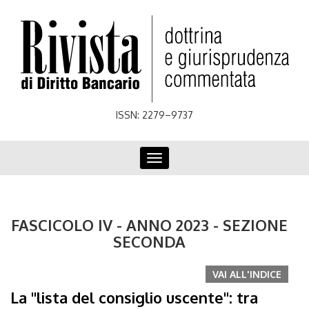
Skip
to
main
content
ISSN: 2279–9737
Toggle
navigation
FASCICOLO IV - ANNO 2023 - SEZIONE
SECONDA
VAI ALL'INDICE
La "lista del consiglio uscente": tra