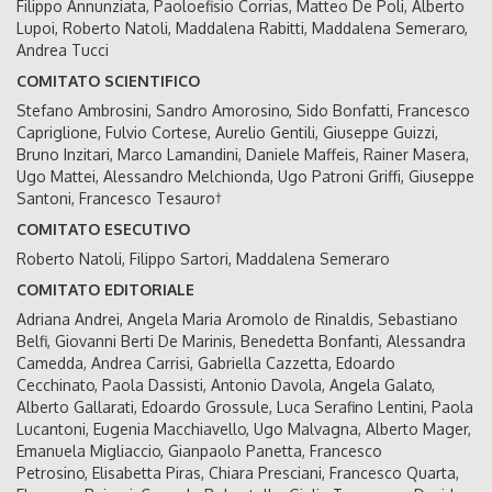
Filippo Annunziata, Paoloefisio Corrias, Matteo De Poli, Alberto
Lupoi, Roberto Natoli, Maddalena Rabitti, Maddalena Semeraro,
Andrea Tucci
COMITATO SCIENTIFICO
Stefano Ambrosini, Sandro Amorosino, Sido Bonfatti, Francesco
Capriglione, Fulvio Cortese, Aurelio Gentili, Giuseppe Guizzi,
Bruno Inzitari, Marco Lamandini, Daniele Maffeis, Rainer Masera,
Ugo Mattei, Alessandro Melchionda, Ugo Patroni Griffi, Giuseppe
Santoni, Francesco Tesauro†
COMITATO ESECUTIVO
Roberto Natoli, Filippo Sartori, Maddalena Semeraro
COMITATO EDITORIALE
Adriana Andrei, Angela Maria Aromolo de Rinaldis, Sebastiano
Belfi, Giovanni Berti De Marinis, Benedetta Bonfanti, Alessandra
Camedda, Andrea Carrisi, Gabriella Cazzetta, Edoardo
Cecchinato, Paola Dassisti, Antonio Davola, Angela Galato,
Alberto Gallarati, Edoardo Grossule, Luca Serafino Lentini, Paola
Lucantoni, Eugenia Macchiavello, Ugo Malvagna, Alberto Mager,
Emanuela Migliaccio, Gianpaolo Panetta, Francesco
Petrosino, Elisabetta Piras, Chiara Presciani, Francesco Quarta,