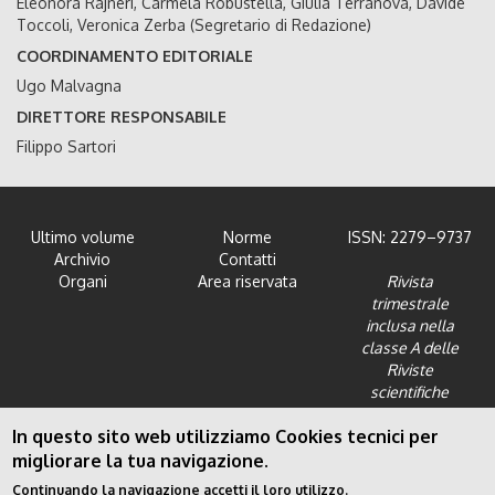
Eleonora Rajneri, Carmela Robustella, Giulia Terranova, Davide
Toccoli, Veronica Zerba (Segretario di Redazione)
COORDINAMENTO EDITORIALE
Ugo Malvagna
DIRETTORE RESPONSABILE
Filippo Sartori
Ultimo volume
Norme
ISSN: 2279–9737
Archivio
Contatti
Organi
Area riservata
Rivista
trimestrale
inclusa nella
classe A delle
Riviste
scientifiche
dell'Area 12 -
In questo sito web utilizziamo Cookies tecnici per
Scienze giuridiche
migliorare la tua navigazione.
Continuando la navigazione accetti il loro utilizzo.