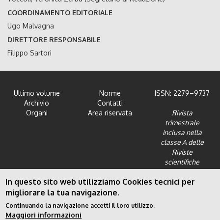
COORDINAMENTO EDITORIALE
Ugo Malvagna
DIRETTORE RESPONSABILE
Filippo Sartori
Ultimo volume
Norme
ISSN: 2279–9737
Archivio
Contatti
Organi
Area riservata
Rivista
trimestrale
inclusa nella
classe A delle
Riviste
scientifiche
dell'Area 12 -
In questo sito web utilizziamo Cookies tecnici per
Scienze giuridiche
migliorare la tua navigazione.
Continuando la navigazione accetti il loro utilizzo.
Maggiori informazioni
Privacy Policy
|
Cookies