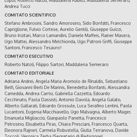
Lupoi, Roberto Natoli, Maddalena Rabitti, Maddalena Semeraro,
Andrea Tucci
COMITATO SCIENTIFICO
Stefano Ambrosini, Sandro Amorosino, Sido Bonfatti, Francesco
Capriglione, Fulvio Cortese, Aurelio Gentili, Giuseppe Guizzi,
Bruno Inzitari, Marco Lamandini, Daniele Maffeis, Rainer Masera,
Ugo Mattei, Alessandro Melchionda, Ugo Patroni Griffi, Giuseppe
Santoni, Francesco Tesauro†
COMITATO ESECUTIVO
Roberto Natoli, Filippo Sartori, Maddalena Semeraro
COMITATO EDITORIALE
Adriana Andrei, Angela Maria Aromolo de Rinaldis, Sebastiano
Belfi, Giovanni Berti De Marinis, Benedetta Bonfanti, Alessandra
Camedda, Andrea Carrisi, Gabriella Cazzetta, Edoardo
Cecchinato, Paola Dassisti, Antonio Davola, Angela Galato,
Alberto Gallarati, Edoardo Grossule, Luca Serafino Lentini, Paola
Lucantoni, Eugenia Macchiavello, Ugo Malvagna, Alberto Mager,
Emanuela Migliaccio, Gianpaolo Panetta, Francesco
Petrosino, Elisabetta Piras, Chiara Presciani, Francesco Quarta,
Eleonora Rajneri, Carmela Robustella, Giulia Terranova, Davide
Toccoli, Veronica Zerba (Segretario di Redazione)