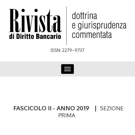
Skip
to
main
content
ISSN: 2279–9737
Toggle
navigation
FASCICOLO II - ANNO 2019
|
SEZIONE
PRIMA