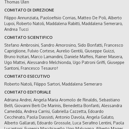
Thomas Ulen
COMITATO DI DIREZIONE
Filippo Annunziata, Paoloefisio Corrias, Matteo De Poli, Alberto
Lupoi, Roberto Natoli, Maddalena Rabitti, Maddalena Semeraro,
Andrea Tucci
COMITATO SCIENTIFICO
Stefano Ambrosini, Sandro Amorosino, Sido Bonfatti, Francesco
Capriglione, Fulvio Cortese, Aurelio Gentili, Giuseppe Guizzi,
Bruno Inzitari, Marco Lamandini, Daniele Maffeis, Rainer Masera,
Ugo Mattei, Alessandro Melchionda, Ugo Patroni Griffi, Giuseppe
Santoni, Francesco Tesauro†
COMITATO ESECUTIVO
Roberto Natoli, Filippo Sartori, Maddalena Semeraro
COMITATO EDITORIALE
Adriana Andrei, Angela Maria Aromolo de Rinaldis, Sebastiano
Belfi, Giovanni Berti De Marinis, Benedetta Bonfanti, Alessandra
Camedda, Andrea Carrisi, Gabriella Cazzetta, Edoardo
Cecchinato, Paola Dassisti, Antonio Davola, Angela Galato,
Alberto Gallarati, Edoardo Grossule, Luca Serafino Lentini, Paola
Lucantoni, Eugenia Macchiavello, Ugo Malvagna, Alberto Mager,