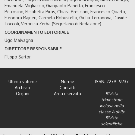
Emanuela Migliaccio, Gianpaolo Panetta, Francesco
Petrosino, Elisabetta Piras, Chiara Presciani, Francesco Quarta,
Eleonora Rajneri, Carmela Robustella, Giulia Terranova, Davide
Toccoli, Veronica Zerba (Segretario di Redazione)
COORDINAMENTO EDITORIALE
Ugo Malvagna
DIRETTORE RESPONSABILE
Filippo Sartori
Ultimo volume
Norme
ISSN: 2279–9737
Archivio
Contatti
Organi
Area riservata
Rivista
trimestrale
inclusa nella
classe A delle
Riviste
scientifiche
dell'Area 12 -