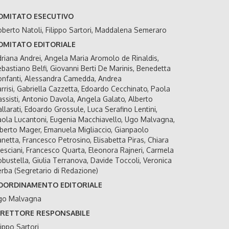
OMITATO ESECUTIVO
berto Natoli, Filippo Sartori, Maddalena Semeraro
OMITATO EDITORIALE
riana Andrei, Angela Maria Aromolo de Rinaldis,
bastiano Belfi, Giovanni Berti De Marinis, Benedetta
nfanti, Alessandra Camedda, Andrea
rrisi, Gabriella Cazzetta, Edoardo Cecchinato, Paola
ssisti, Antonio Davola, Angela Galato, Alberto
llarati, Edoardo Grossule, Luca Serafino Lentini,
ola Lucantoni, Eugenia Macchiavello, Ugo Malvagna,
berto Mager, Emanuela Migliaccio, Gianpaolo
netta, Francesco Petrosino, Elisabetta Piras, Chiara
esciani, Francesco Quarta, Eleonora Rajneri, Carmela
bustella, Giulia Terranova, Davide Toccoli, Veronica
rba (Segretario di Redazione)
OORDINAMENTO EDITORIALE
go Malvagna
IRETTORE RESPONSABILE
lippo Sartori