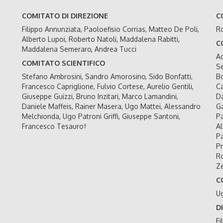
COMITATO DI DIREZIONE
C
Filippo Annunziata, Paoloefisio Corrias, Matteo De Poli,
Ro
Alberto Lupoi, Roberto Natoli, Maddalena Rabitti,
C
Maddalena Semeraro, Andrea Tucci
Ad
COMITATO SCIENTIFICO
Se
Stefano Ambrosini, Sandro Amorosino, Sido Bonfatti,
Bo
Francesco Capriglione, Fulvio Cortese, Aurelio Gentili,
Ca
Giuseppe Guizzi, Bruno Inzitari, Marco Lamandini,
Da
Daniele Maffeis, Rainer Masera, Ugo Mattei, Alessandro
Ga
Melchionda, Ugo Patroni Griffi, Giuseppe Santoni,
Pa
Francesco Tesauro†
Al
Pa
Pr
Ro
Ze
C
U
D
Fi