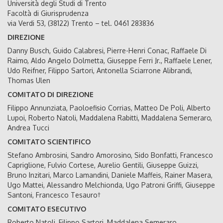
Università degli Studi di Trento
Facoltà di Giurisprudenza
via Verdi 53, (38122) Trento – tel. 0461 283836
DIREZIONE
Danny Busch, Guido Calabresi, Pierre-Henri Conac, Raffaele Di
Raimo, Aldo Angelo Dolmetta, Giuseppe Ferri Jr., Raffaele Lener,
Udo Reifner, Filippo Sartori, Antonella Sciarrone Alibrandi,
Thomas Ulen
COMITATO DI DIREZIONE
Filippo Annunziata, Paoloefisio Corrias, Matteo De Poli, Alberto
Lupoi, Roberto Natoli, Maddalena Rabitti, Maddalena Semeraro,
Andrea Tucci
COMITATO SCIENTIFICO
Stefano Ambrosini, Sandro Amorosino, Sido Bonfatti, Francesco
Capriglione, Fulvio Cortese, Aurelio Gentili, Giuseppe Guizzi,
Bruno Inzitari, Marco Lamandini, Daniele Maffeis, Rainer Masera,
Ugo Mattei, Alessandro Melchionda, Ugo Patroni Griffi, Giuseppe
Santoni, Francesco Tesauro†
COMITATO ESECUTIVO
Roberto Natoli, Filippo Sartori, Maddalena Semeraro