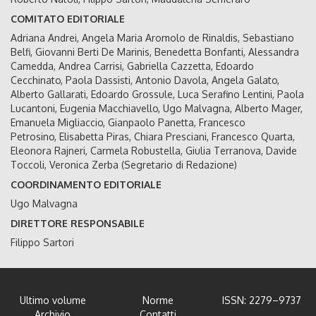
COMITATO EDITORIALE
Adriana Andrei, Angela Maria Aromolo de Rinaldis, Sebastiano
Belfi, Giovanni Berti De Marinis, Benedetta Bonfanti, Alessandra
Camedda, Andrea Carrisi, Gabriella Cazzetta, Edoardo
Cecchinato, Paola Dassisti, Antonio Davola, Angela Galato,
Alberto Gallarati, Edoardo Grossule, Luca Serafino Lentini, Paola
Lucantoni, Eugenia Macchiavello, Ugo Malvagna, Alberto Mager,
Emanuela Migliaccio, Gianpaolo Panetta, Francesco
Petrosino, Elisabetta Piras, Chiara Presciani, Francesco Quarta,
Eleonora Rajneri, Carmela Robustella, Giulia Terranova, Davide
Toccoli, Veronica Zerba (Segretario di Redazione)
COORDINAMENTO EDITORIALE
Ugo Malvagna
DIRETTORE RESPONSABILE
Filippo Sartori
Ultimo volume
Norme
ISSN: 2279–9737
Archivio
Contatti