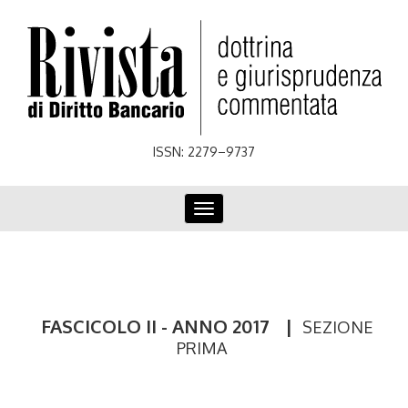
Skip
to
main
content
ISSN: 2279–9737
Toggle
navigation
FASCICOLO II - ANNO 2017
|
SEZIONE
PRIMA