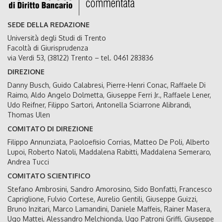
SEDE DELLA REDAZIONE
Università degli Studi di Trento
Facoltà di Giurisprudenza
via Verdi 53, (38122) Trento – tel. 0461 283836
DIREZIONE
Danny Busch, Guido Calabresi, Pierre-Henri Conac, Raffaele Di
Raimo, Aldo Angelo Dolmetta, Giuseppe Ferri Jr., Raffaele Lener,
Udo Reifner, Filippo Sartori, Antonella Sciarrone Alibrandi,
Thomas Ulen
COMITATO DI DIREZIONE
Filippo Annunziata, Paoloefisio Corrias, Matteo De Poli, Alberto
Lupoi, Roberto Natoli, Maddalena Rabitti, Maddalena Semeraro,
Andrea Tucci
COMITATO SCIENTIFICO
Stefano Ambrosini, Sandro Amorosino, Sido Bonfatti, Francesco
Capriglione, Fulvio Cortese, Aurelio Gentili, Giuseppe Guizzi,
Bruno Inzitari, Marco Lamandini, Daniele Maffeis, Rainer Masera,
Ugo Mattei, Alessandro Melchionda, Ugo Patroni Griffi, Giuseppe