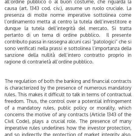
all’ordine pubblico o al buon costume, che riguarda la
causa (art. 1343 cod. civ.), assume un ruolo cruciale. La
presenza di molte norme imperative sottolinea come
l’ordinamento metta al centro la tutela dell’investitore e
dunque la tutela dell’integrità del mercato. Si tratta
pertanto di un tema di ordine pubblico. Il presente
contributo passa in rassegna alcuni casi “patologici” che si
sono verificati nella prassi e sottolinea l’importanza della
sanzione della nullità dell’intero contratto proprio in
ragione di contrarietà all’ordine pubblico.
The regulation of both the banking and financial contracts
is characterized by the presence of numerous mandatory
rules. This makes it difficult to talk in terms of contractual
freedom. Thus, the control over a potential infringement
of a mandatory rules, public policy or morality, which
concerns the motive of any contracts (Article 1343 of the
Civil Code), plays a crucial role. The presence of many
imperative rules underlines how the investor protection,
and so indirectly the protection of market integrity also,