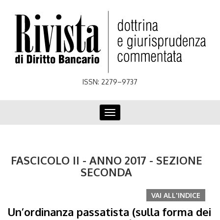
Skip
to
main
content
ISSN: 2279–9737
Toggle
navigation
FASCICOLO II - ANNO 2017 - SEZIONE
SECONDA
VAI ALL'INDICE
Un’ordinanza passatista (sulla forma dei