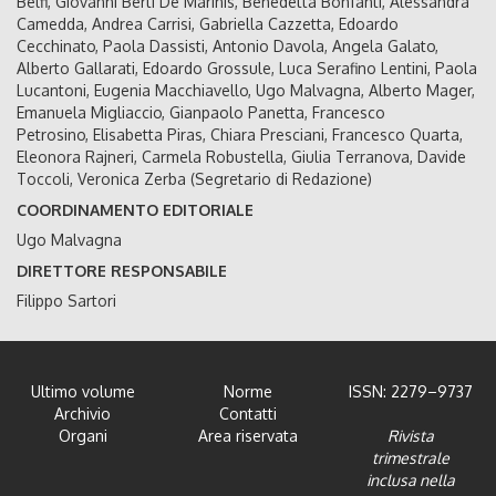
Belfi, Giovanni Berti De Marinis, Benedetta Bonfanti, Alessandra
Camedda, Andrea Carrisi, Gabriella Cazzetta, Edoardo
Cecchinato, Paola Dassisti, Antonio Davola, Angela Galato,
Alberto Gallarati, Edoardo Grossule, Luca Serafino Lentini, Paola
Lucantoni, Eugenia Macchiavello, Ugo Malvagna, Alberto Mager,
Emanuela Migliaccio, Gianpaolo Panetta, Francesco
Petrosino, Elisabetta Piras, Chiara Presciani, Francesco Quarta,
Eleonora Rajneri, Carmela Robustella, Giulia Terranova, Davide
Toccoli, Veronica Zerba (Segretario di Redazione)
COORDINAMENTO EDITORIALE
Ugo Malvagna
DIRETTORE RESPONSABILE
Filippo Sartori
Ultimo volume
Norme
ISSN: 2279–9737
Archivio
Contatti
Organi
Area riservata
Rivista
trimestrale
inclusa nella