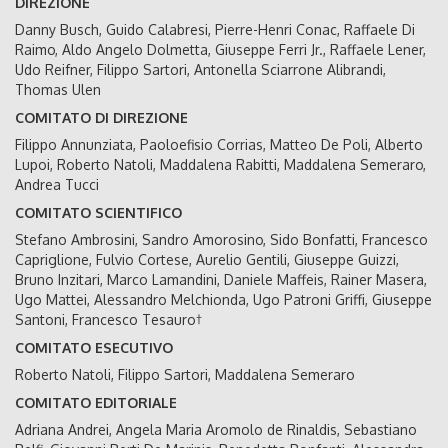
DIREZIONE
Danny Busch, Guido Calabresi, Pierre-Henri Conac, Raffaele Di
Raimo, Aldo Angelo Dolmetta, Giuseppe Ferri Jr., Raffaele Lener,
Udo Reifner, Filippo Sartori, Antonella Sciarrone Alibrandi,
Thomas Ulen
COMITATO DI DIREZIONE
Filippo Annunziata, Paoloefisio Corrias, Matteo De Poli, Alberto
Lupoi, Roberto Natoli, Maddalena Rabitti, Maddalena Semeraro,
Andrea Tucci
COMITATO SCIENTIFICO
Stefano Ambrosini, Sandro Amorosino, Sido Bonfatti, Francesco
Capriglione, Fulvio Cortese, Aurelio Gentili, Giuseppe Guizzi,
Bruno Inzitari, Marco Lamandini, Daniele Maffeis, Rainer Masera,
Ugo Mattei, Alessandro Melchionda, Ugo Patroni Griffi, Giuseppe
Santoni, Francesco Tesauro†
COMITATO ESECUTIVO
Roberto Natoli, Filippo Sartori, Maddalena Semeraro
COMITATO EDITORIALE
Adriana Andrei, Angela Maria Aromolo de Rinaldis, Sebastiano