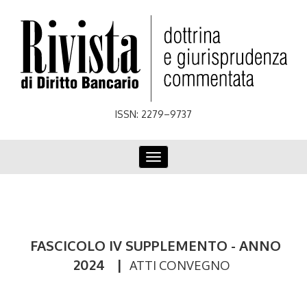
Skip
to
main
content
ISSN: 2279–9737
Toggle
navigation
FASCICOLO IV SUPPLEMENTO - ANNO
2024
|
ATTI CONVEGNO