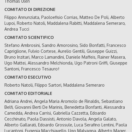
Thomas Ulen
COMITATO DI DIREZIONE
Filippo Annunziata, Paoloefisio Corrias, Matteo De Poli, Alberto
Lupoi, Roberto Natoli, Maddalena Rabitti, Maddalena Semeraro,
Andrea Tucci
COMITATO SCIENTIFICO
Stefano Ambrosini, Sandro Amorosino, Sido Bonfatti, Francesco
Capriglione, Fulvio Cortese, Aurelio Gentili, Giuseppe Guizzi,
Bruno Inzitari, Marco Lamandini, Daniele Maffeis, Rainer Masera,
Ugo Mattei, Alessandro Melchionda, Ugo Patroni Griffi, Giuseppe
Santoni, Francesco Tesauro†
COMITATO ESECUTIVO
Roberto Natoli, Filippo Sartori, Maddalena Semeraro
COMITATO EDITORIALE
Adriana Andrei, Angela Maria Aromolo de Rinaldis, Sebastiano
Belfi, Giovanni Berti De Marinis, Benedetta Bonfanti, Alessandra
Camedda, Andrea Carrisi, Gabriella Cazzetta, Edoardo
Cecchinato, Paola Dassisti, Antonio Davola, Angela Galato,
Alberto Gallarati, Edoardo Grossule, Luca Serafino Lentini, Paola
Lucantoni, Eugenia Macchiavello, Ugo Malvagna, Alberto Mager,