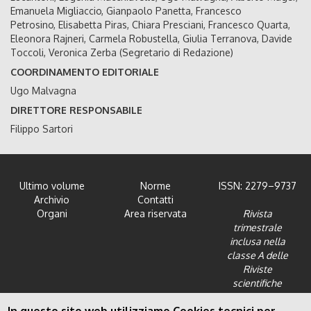
Emanuela Migliaccio, Gianpaolo Panetta, Francesco
Petrosino, Elisabetta Piras, Chiara Presciani, Francesco Quarta,
Eleonora Rajneri, Carmela Robustella, Giulia Terranova, Davide
Toccoli, Veronica Zerba (Segretario di Redazione)
COORDINAMENTO EDITORIALE
Ugo Malvagna
DIRETTORE RESPONSABILE
Filippo Sartori
Ultimo volume
Norme
ISSN: 2279–9737
Archivio
Contatti
Organi
Area riservata
Rivista
trimestrale
inclusa nella
classe A delle
Riviste
scientifiche
dell'Area 12 -
Scienze giuridiche