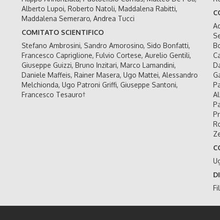
Alberto Lupoi, Roberto Natoli, Maddalena Rabitti,
C
Maddalena Semeraro, Andrea Tucci
Ad
COMITATO SCIENTIFICO
Se
Stefano Ambrosini, Sandro Amorosino, Sido Bonfatti,
Bo
Francesco Capriglione, Fulvio Cortese, Aurelio Gentili,
Ca
Giuseppe Guizzi, Bruno Inzitari, Marco Lamandini,
Da
Daniele Maffeis, Rainer Masera, Ugo Mattei, Alessandro
Ga
Melchionda, Ugo Patroni Griffi, Giuseppe Santoni,
Pa
Francesco Tesauro†
Al
Pa
Pr
Ro
Ze
C
U
D
Fi