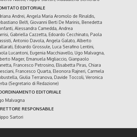
OMITATO EDITORIALE
riana Andrei, Angela Maria Aromolo de Rinaldis,
bastiano Belfi, Giovanni Berti De Marinis, Benedetta
nfanti, Alessandra Camedda, Andrea
rrisi, Gabriella Cazzetta, Edoardo Cecchinato, Paola
ssisti, Antonio Davola, Angela Galato, Alberto
llarati, Edoardo Grossule, Luca Serafino Lentini,
ola Lucantoni, Eugenia Macchiavello, Ugo Malvagna,
berto Mager, Emanuela Migliaccio, Gianpaolo
netta, Francesco Petrosino, Elisabetta Piras, Chiara
esciani, Francesco Quarta, Eleonora Rajneri, Carmela
bustella, Giulia Terranova, Davide Toccoli, Veronica
rba (Segretario di Redazione)
OORDINAMENTO EDITORIALE
go Malvagna
IRETTORE RESPONSABILE
lippo Sartori