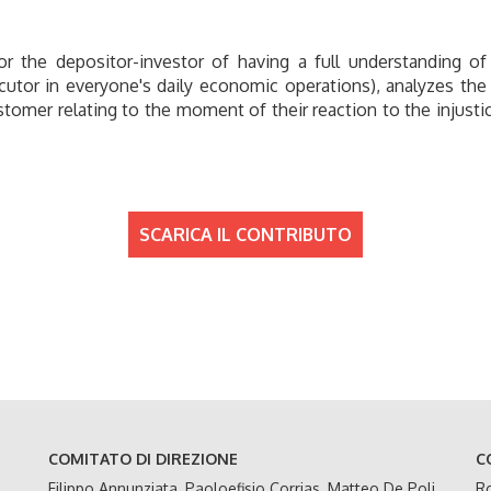
or the depositor-investor of having a full understanding o
cutor in everyone's daily economic operations), analyzes the
customer relating to the moment of their reaction to the injus
SCARICA IL CONTRIBUTO
COMITATO DI DIREZIONE
C
Filippo Annunziata, Paoloefisio Corrias, Matteo De Poli,
Ro