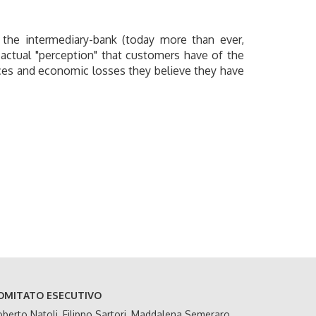
f the intermediary-bank (today more than ever,
 actual "perception" that customers have of the
tices and economic losses they believe they have
OMITATO ESECUTIVO
berto Natoli, Filippo Sartori, Maddalena Semeraro