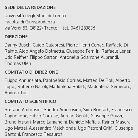
SEDE DELLA REDAZIONE
Università degli Studi di Trento
Facoltà di Giurisprudenza
via Verdi 53, (38122) Trento – tel. 0461 283836
DIREZIONE
Danny Busch, Guido Calabresi, Pierre-Henri Conac, Raffaele Di
Raimo, Aldo Angelo Dolmetta, Giuseppe Ferri Jr., Raffaele Lener,
Udo Reifner, Filippo Sartori, Antonella Sciarrone Alibrandi,
Thomas Ulen
COMITATO DI DIREZIONE
Filippo Annunziata, Paoloefisio Corrias, Matteo De Poli, Alberto
Lupoi, Roberto Natoli, Maddalena Rabitti, Maddalena Semeraro,
Andrea Tucci
COMITATO SCIENTIFICO
Stefano Ambrosini, Sandro Amorosino, Sido Bonfatti, Francesco
Capriglione, Fulvio Cortese, Aurelio Gentili, Giuseppe Guizzi,
Bruno Inzitari, Marco Lamandini, Daniele Maffeis, Rainer Masera,
Ugo Mattei, Alessandro Melchionda, Ugo Patroni Griffi, Giuseppe
Santoni, Francesco Tesauro†