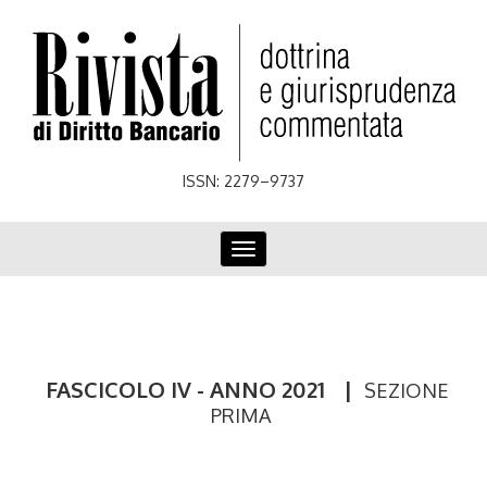
Skip
to
main
content
ISSN: 2279–9737
Toggle
navigation
FASCICOLO IV - ANNO 2021
|
SEZIONE
PRIMA