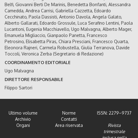
Belfi, Giovanni Berti De Marinis, Benedetta Bonfanti, Alessandra
Camedda, Andrea Carrisi, Gabriella Cazzetta, Edoardo
Cecchinato, Paola Dassisti, Antonio Davola, Angela Galato,
Alberto Gallarati, Edoardo Grossule, Luca Serafino Lentini, Paola
Lucantoni, Eugenia Macchiavello, Ugo Malvagna, Alberto Mager,
Emanuela Migliaccio, Gianpaolo Panetta, Francesco
Petrosino, Elisabetta Piras, Chiara Presciani, Francesco Quarta,
Eleonora Rajneri, Carmela Robustella, Giulia Terranova, Davide
Toccoli, Veronica Zerba (Segretario di Redazione)
COORDINAMENTO EDITORIALE
Ugo Malvagna
DIRETTORE RESPONSABILE
Filippo Sartori
Ultimo volume
Norme
ISSN: 2279–9737
Archivio
Contatti
Organi
Area riservata
Rivista
trimestrale
inclusa nella