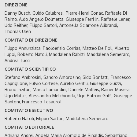
DIREZIONE
Danny Busch, Guido Calabresi, Pierre-Henri Conac, Raffaele Di
Raimo, Aldo Angelo Dolmetta, Giuseppe Ferri Jr., Raffaele Lener,
Udo Reifner, Filippo Sartori, Antonella Sciarrone Alibrandi,
Thomas Ulen
COMITATO DI DIREZIONE
Filippo Annunziata, Paoloefisio Corrias, Matteo De Poli, Alberto
Lupoi, Roberto Natoli, Maddalena Rabitti, Maddalena Semeraro,
Andrea Tucci
COMITATO SCIENTIFICO
Stefano Ambrosini, Sandro Amorosino, Sido Bonfatti, Francesco
Capriglione, Fulvio Cortese, Aurelio Gentili, Giuseppe Guizzi,
Bruno Inzitari, Marco Lamandini, Daniele Maffeis, Rainer Masera,
Ugo Mattei, Alessandro Melchionda, Ugo Patroni Griffi, Giuseppe
Santoni, Francesco Tesauro†
COMITATO ESECUTIVO
Roberto Natoli, Filippo Sartori, Maddalena Semeraro
COMITATO EDITORIALE
Adriana Andrei, Angela Maria Aromolo de Rinaldis, Sebastiano