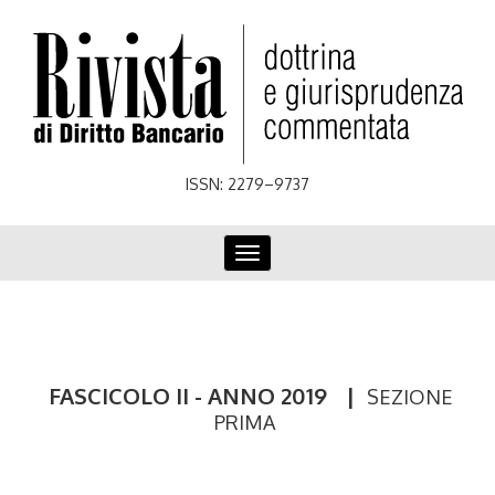
Skip
to
main
content
ISSN: 2279–9737
Toggle
navigation
FASCICOLO II - ANNO 2019
|
SEZIONE
PRIMA