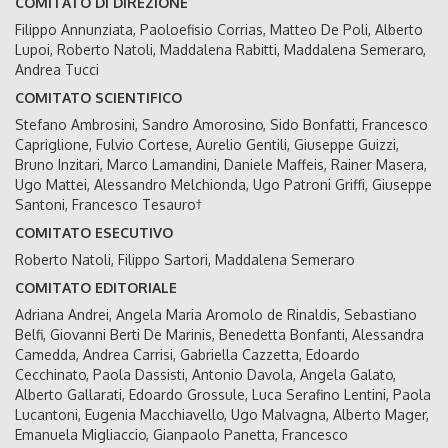
COMITATO DI DIREZIONE
Filippo Annunziata, Paoloefisio Corrias, Matteo De Poli, Alberto
Lupoi, Roberto Natoli, Maddalena Rabitti, Maddalena Semeraro,
Andrea Tucci
COMITATO SCIENTIFICO
Stefano Ambrosini, Sandro Amorosino, Sido Bonfatti, Francesco
Capriglione, Fulvio Cortese, Aurelio Gentili, Giuseppe Guizzi,
Bruno Inzitari, Marco Lamandini, Daniele Maffeis, Rainer Masera,
Ugo Mattei, Alessandro Melchionda, Ugo Patroni Griffi, Giuseppe
Santoni, Francesco Tesauro†
COMITATO ESECUTIVO
Roberto Natoli, Filippo Sartori, Maddalena Semeraro
COMITATO EDITORIALE
Adriana Andrei, Angela Maria Aromolo de Rinaldis, Sebastiano
Belfi, Giovanni Berti De Marinis, Benedetta Bonfanti, Alessandra
Camedda, Andrea Carrisi, Gabriella Cazzetta, Edoardo
Cecchinato, Paola Dassisti, Antonio Davola, Angela Galato,
Alberto Gallarati, Edoardo Grossule, Luca Serafino Lentini, Paola
Lucantoni, Eugenia Macchiavello, Ugo Malvagna, Alberto Mager,
Emanuela Migliaccio, Gianpaolo Panetta, Francesco