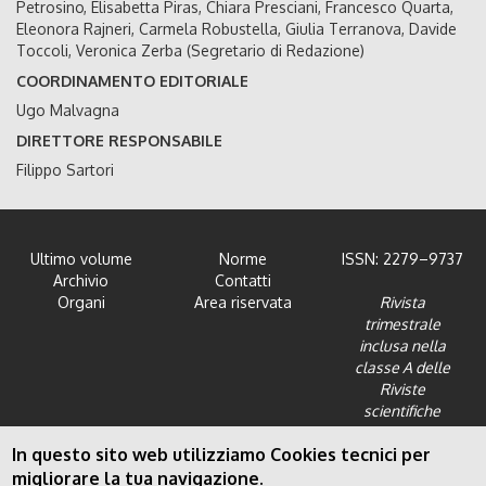
Petrosino, Elisabetta Piras, Chiara Presciani, Francesco Quarta,
Eleonora Rajneri, Carmela Robustella, Giulia Terranova, Davide
Toccoli, Veronica Zerba (Segretario di Redazione)
COORDINAMENTO EDITORIALE
Ugo Malvagna
DIRETTORE RESPONSABILE
Filippo Sartori
Ultimo volume
Norme
ISSN: 2279–9737
Archivio
Contatti
Organi
Area riservata
Rivista
trimestrale
inclusa nella
classe A delle
Riviste
scientifiche
dell'Area 12 -
In questo sito web utilizziamo Cookies tecnici per
Scienze giuridiche
migliorare la tua navigazione.